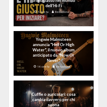
primo passo nel mondo
dell’Hi-Fi
5 ore fa
Redazione
Yngwie Malmsteen
annuncia “Hell Or High
Water”, il nuovo album
anticipato da “Now Or
Never”
14 ore fa
Redazione
Cuffie o auricolari: cosa
cambia davvero per chi
suona