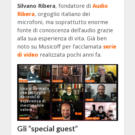
Silvano Ribera
, fondatore di
Audio
Ribera
, orgoglio italiano dei
microfoni, ma soprattutto enorme
fonte di conoscenza dell’audio grazie
alla sua esperienza di vita. Già ben
noto su Musicoff per l’acclamata
serie
di video
realizzata pochi anni fa.
Una schermata
che raccoglie
decenni di
esperienza di
inestimabile
valore
Gli “special guest”