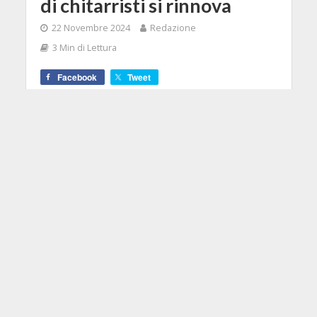
di chitarristi si rinnova
22 Novembre 2024
Redazione
3 Min di Lettura
Facebook
Tweet
L’edizione speciale di un metodo già
apprezzato da molti anni, con nuove
lezioni e risorse multimediali!