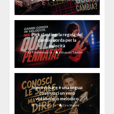
Pick slanting: la regola del
cambio corda per la
velocità
1 settimana fa
Edoardo Taddei
Improvvisare è una lingua:
costruisci un vero
vocabolario melodico
2 settimane fa
Ciro Manna