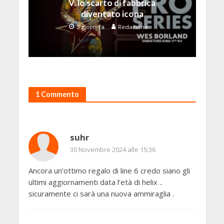
V: lo scarto di fabbrica
diventato icona
3 giorni fa
Redazione
1 Commento
suhr
30 Novembre 2024 alle 15:36
Ancora un’ottimo regalo di line 6 credo siano gli
ultimi aggiornamenti data l’età di helix ..
sicuramente ci sarà una nuova ammiraglia .