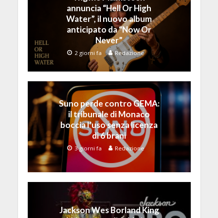
annuncia “Hell Or High
Water”, il nuovo album
anticipato da “Now Or
Never”
2 giorni fa
Redazione
Suno perde contro GEMA:
il tribunale di Monaco
boccia l’uso senza licenza
di 6 brani
3 giorni fa
Redazione
Jackson Wes Borland King