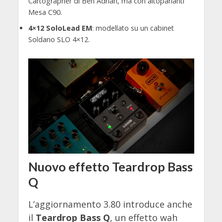
Cartographer di Ben Adrian, ma con altoparlanti
Mesa C90.
4×12 SoloLead EM
: modellato su un cabinet
Soldano SLO 4×12.
Nuovo effetto
Teardrop Bass
Q
L’aggiornamento 3.80 introduce anche
il
Teardrop Bass Q
, un effetto wah