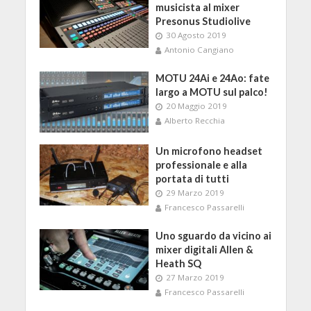
musicista al mixer
Presonus Studiolive
30 Agosto 2019
Antonio Cangiano
MOTU 24Ai e 24Ao: fate
largo a MOTU sul palco!
20 Maggio 2019
Alberto Recchia
Un microfono headset
professionale e alla
portata di tutti
29 Marzo 2019
Francesco Passarelli
Uno sguardo da vicino ai
mixer digitali Allen &
Heath SQ
27 Marzo 2019
Francesco Passarelli