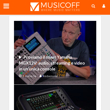
;
Proviamo il mixer Yamaha
MGX12V: audio, streaming e video
in un’unica console
1 mese fa
Redazione