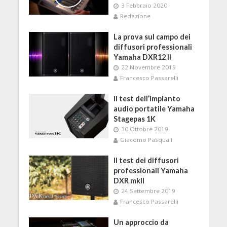
3 Febbraio 2020
Redazione
La prova sul campo dei
diffusori professionali
Yamaha DXR12 II
22 Novembre 2019
Francesco Passarelli
Il test dell’impianto
audio portatile Yamaha
Stagepas 1K
30 Ottobre 2019
Giacomo Pasquali
Il test dei diffusori
professionali Yamaha
DXR mkII
24 Settembre 2019
Francesco Passarelli
Un approccio da