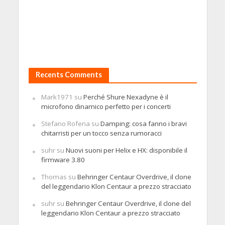
Recents Comments
Mark1971
su
Perché Shure Nexadyne è il
microfono dinamico perfetto per i concerti
Stefano Rofena
su
Damping: cosa fanno i bravi
chitarristi per un tocco senza rumoracci
suhr
su
Nuovi suoni per Helix e HX: disponibile il
firmware 3.80
Thomas
su
Behringer Centaur Overdrive, il clone
del leggendario Klon Centaur a prezzo stracciato
suhr
su
Behringer Centaur Overdrive, il clone del
leggendario Klon Centaur a prezzo stracciato