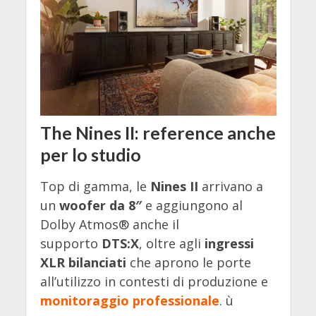
The Nines II: reference anche
per lo studio
Top di gamma, le
Nines II
arrivano a
un
woofer da 8″
e aggiungono al
Dolby Atmos® anche il
supporto
DTS:X
, oltre agli
ingressi
XLR bilanciati
che aprono le porte
all’utilizzo in contesti di produzione e
monitoraggio professionale
. ù