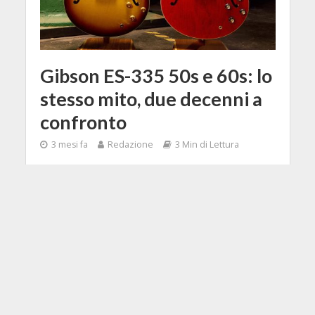
Gibson ES-335 50s e 60s: lo
stesso mito, due decenni a
confronto
3 mesi fa
Redazione
3 Min di Lettura
Facebook
Tweet
Gibson lancia due ES-335 ispirate
alle rispettive epoche, con pickup,
manici e finiture dell'epoca.