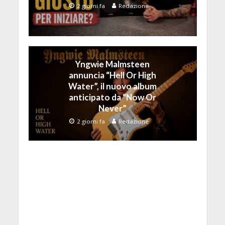
2 giorni fa
Redazione
Yngwie Malmsteen
annuncia “Hell Or High
Water”, il nuovo album
anticipato da “Now Or
Never”
2 giorni fa
Redazione