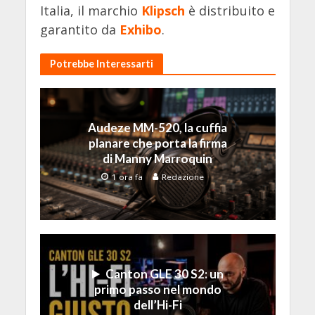
Italia, il marchio
Klipsch
è distribuito e
garantito da
Exhibo
.
Potrebbe Interessarti
Audeze MM-520, la cuffia
planare che porta la firma
di Manny Marroquin
1 ora fa
Redazione
Canton GLE 30 S2: un
primo passo nel mondo
dell’Hi-Fi