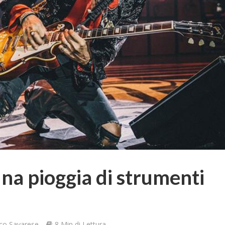
una pioggia di strumenti
co Savarese
8 Min di Lettura