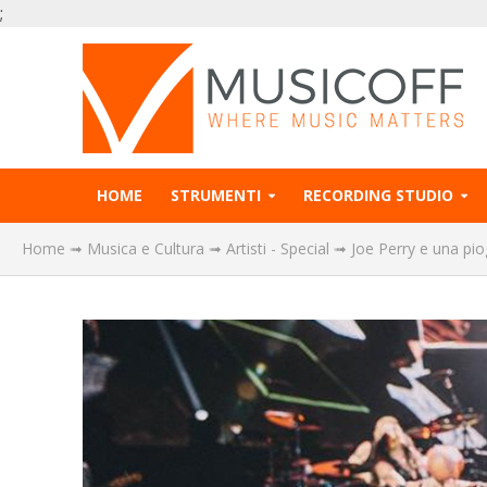
;
HOME
STRUMENTI
RECORDING STUDIO
Home
➟
Musica e Cultura
➟
Artisti - Special
➟
Joe Perry e una piog