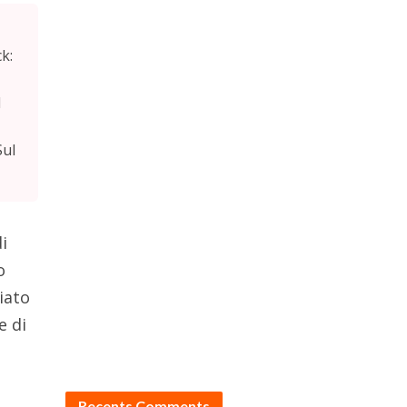
ck:
d
Sul
i
o
iato
e di
Recents Comments