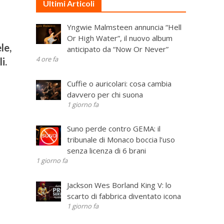
Ultimi Articoli
Yngwie Malmsteen annuncia “Hell
Or High Water”, il nuovo album
le,
anticipato da “Now Or Never”
4 ore fa
i.
Cuffie o auricolari: cosa cambia
davvero per chi suona
1 giorno fa
Suno perde contro GEMA: il
tribunale di Monaco boccia l’uso
senza licenza di 6 brani
1 giorno fa
Jackson Wes Borland King V: lo
scarto di fabbrica diventato icona
1 giorno fa