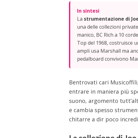
In sintesi
La
strumentazione di Jo
una delle collezioni priva
manico, BC Rich a 10 corde
Top del 1968, costruisce u
ampli usa Marshall ma anc
pedalboard convivono Marsh
Bentrovati cari Musicoffil
entrare in maniera più sp
suono, argomento tutt’al
e cambia spesso strumenta
chitarre a dir poco incred
La collezione di Joe