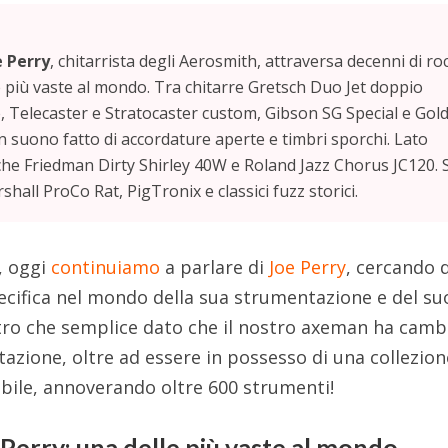
e Perry
, chitarrista degli Aerosmith, attraversa decenni di ro
te più vaste al mondo. Tra chitarre Gretsch Duo Jet doppio
, Telecaster e Stratocaster custom, Gibson SG Special e Gol
n suono fatto di accordature aperte e timbri sporchi. Lato
he Friedman Dirty Shirley 40W e Roland Jazz Chorus JC120. 
all ProCo Rat, PigTronix e classici fuzz storici.
i, oggi
continuiamo
a parlare di
Joe Perry
, cercando d
ecifica nel mondo della sua strumentazione e del su
tro che semplice dato che il nostro axeman ha camb
zione, oltre ad essere in possesso di una collezion
ibile, annoverando oltre 600 strumenti!
 Perry: una delle più vaste al mondo