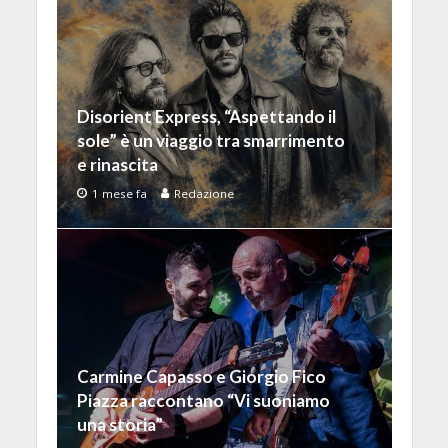
Disorient Express, “Aspettando il
sole” è un viaggio tra smarrimento
e rinascita
1 mese fa
Redazione
Carmine Capasso e Giorgio Fico
Piazza raccontano “Vi suoniamo
una storia”