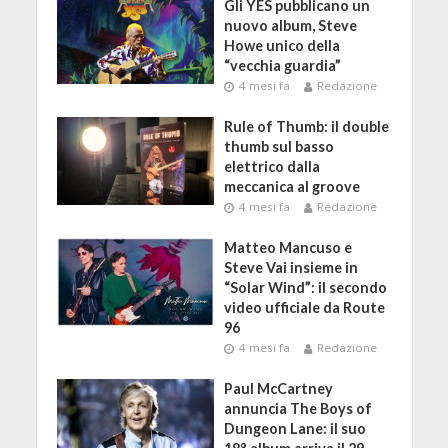
Gli YES pubblicano un
nuovo album, Steve
Howe unico della
“vecchia guardia”
4 mesi fa
Redazione
Rule of Thumb: il double
thumb sul basso
elettrico dalla
meccanica al groove
4 mesi fa
Redazione
Matteo Mancuso e
Steve Vai insieme in
“Solar Wind”: il secondo
video ufficiale da Route
96
4 mesi fa
Redazione
Paul McCartney
annuncia The Boys of
Dungeon Lane: il suo