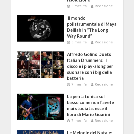
6 mesi fa
Redazione
Il mondo
polistrumentale di Maya
Delilah in “The Long
Way Round”
6 mesi fa
Redazione
Alfredo Golino Duets
Italian Drummers: il
disco e i play-along per
suonare con i big della
batteria
7 mesi fa
Redazione
La pentatonica sul
basso come non l’avete
mai studiata: esce il
libro di Mario Guarini
7 mesi fa
Redazione
Le Melodie del Natale: