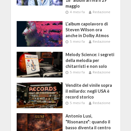
18° album arriva il 29
maggio
4 mesi fa
Redazione
L’album capolavoro di
Steven Wilson ora
anche in Dolby Atmos
5 mesi fa
Redazione
Melody Science: i segreti
della melodia per
chitarristi e non solo
5 mesi fa
Redazione
Vendite del vinile sopra
il miliardo: negli USA è
record storico
5 mesi fa
Redazione
Antonio Lusi,
“Risonanze”: quando il
basso diventa il centro