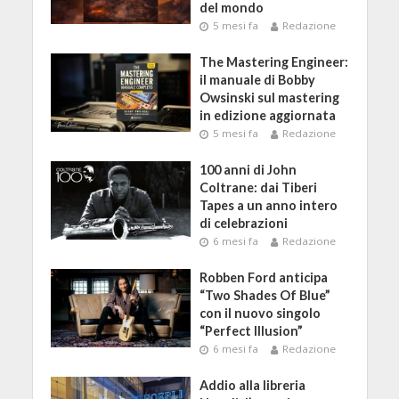
del mondo
5 mesi fa
Redazione
The Mastering Engineer:
il manuale di Bobby
Owsinski sul mastering
in edizione aggiornata
5 mesi fa
Redazione
100 anni di John
Coltrane: dai Tiberi
Tapes a un anno intero
di celebrazioni
6 mesi fa
Redazione
Robben Ford anticipa
“Two Shades Of Blue”
con il nuovo singolo
“Perfect Illusion”
6 mesi fa
Redazione
Addio alla libreria