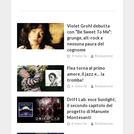
Violet Grohl debutta
con “Be Sweet To Me”:
grunge, alt-rock e
nessuna paura del
cognome
3 mesi fa
Redazione
Flea torna al primo
amore, il jazz e… la
tromba!
4 mesi fa
Redazione
Drift Lab: esce Sunlight,
il secondo capitolo del
progetto di Manuele
Montesanti
4 mesi fa
Redazione