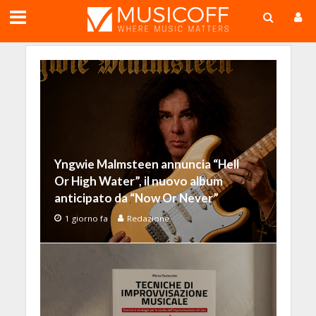
;
Yngwie Malmsteen annuncia “Hell
Or High Water”, il nuovo album
anticipato da “Now Or Never”
1 giorno fa
Redazione