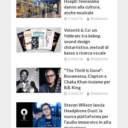
Hoepli: l’ennesimo
danno alla cultura,
anche musicale
6 mesi fa
Redazione
Volonté & Co: un
febbraio tra bebop,
sound design
chitarristico, metodi di
basso e ricerca vocale
6 mesi fa
Redazione
“The Thrill Is Gone”:
Bonamassa, Clapton e
Chaka Khan insieme per
B.B. King
6 mesi fa
Redazione
Steven Wilson lancia
Headphone Dust: la
nuova piattaforma per
l’audio immersivo in alta
risoluzione