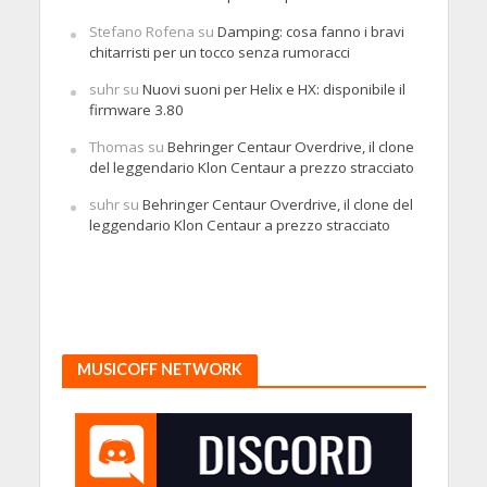
Stefano Rofena
su
Damping: cosa fanno i bravi
chitarristi per un tocco senza rumoracci
suhr
su
Nuovi suoni per Helix e HX: disponibile il
firmware 3.80
Thomas
su
Behringer Centaur Overdrive, il clone
del leggendario Klon Centaur a prezzo stracciato
suhr
su
Behringer Centaur Overdrive, il clone del
leggendario Klon Centaur a prezzo stracciato
MUSICOFF NETWORK