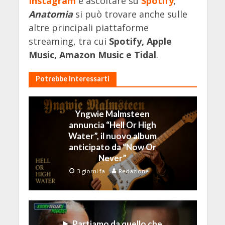
Instagram
e ascoltare su
Spotify
;
Anatomia
si può trovare anche sulle
altre principali piattaforme
streaming, tra cui
Spotify, Apple
Music, Amazon Music e Tidal
.
Potrebbe Interessarti
Yngwie Malmsteen
annuncia “Hell Or High
Water”, il nuovo album
anticipato da “Now Or
Never”
3 giorni fa
Redazione
Partiamo da quello che