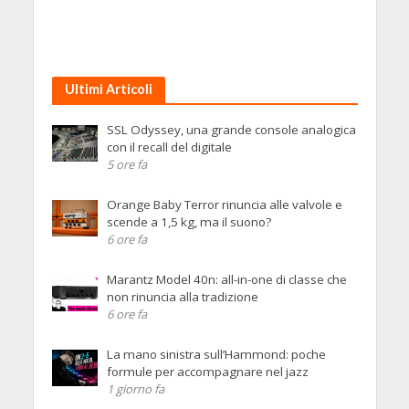
Ultimi Articoli
SSL Odyssey, una grande console analogica
con il recall del digitale
5 ore fa
Orange Baby Terror rinuncia alle valvole e
scende a 1,5 kg, ma il suono?
6 ore fa
Marantz Model 40n: all-in-one di classe che
non rinuncia alla tradizione
6 ore fa
La mano sinistra sull’Hammond: poche
formule per accompagnare nel jazz
1 giorno fa