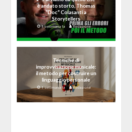
è andato storto, Thomas
“Doc” Colasanti a
Storytellers
1 settimana fa
Redazione
Tecniche di
improvvisazione musicale:
il metodo per costruire un
linguaggio personale
1 settimana fa
Redazione