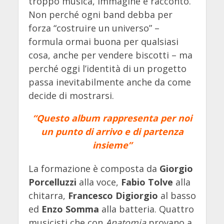
troppo musica, immagine e racconto.
Non perché ogni band debba per
forza “costruire un universo” –
formula ormai buona per qualsiasi
cosa, anche per vendere biscotti – ma
perché oggi l’identità di un progetto
passa inevitabilmente anche da come
decide di mostrarsi.
“Questo album rappresenta per noi
un punto di arrivo e di partenza
insieme”
La formazione è composta da
Giorgio
Porcelluzzi
alla voce,
Fabio Tolve
alla
chitarra,
Francesco Digiorgio
al basso
ed
Enzo Somma
alla batteria. Quattro
musicisti che con
Anatomia
provano a