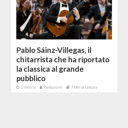
Pablo Sáinz-Villegas, il
chitarrista che ha riportato
la classica al grande
pubblico
2 mesi fa
Redazione
7 Min di Lettura
Facebook
Tweet
Pablo Sáinz-Villegas racconta la
chitarra classica tra repertorio