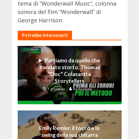
tema di “Wonderwall Music”, colonna
sonora del film “Wonderwall” di
George Harrison.
Potrebbe Interessarti
Partiamo da quello che
è andato storto, Thomas
“Doc” Colasanti a
Storytellers
7 giorni fa
Redazione
Emily Remler, il tocco e lo
swing della sua chitarra