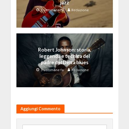
jazz
2 settimane fa
Redazione
Robert Johnson: storia,
leggenda e tecnica del
padre del Delta blues
3 settimane fa
Redazione
Aggiungi Commento