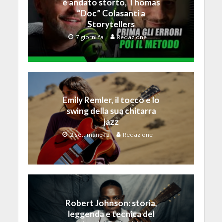
è andato storto, Thomas
“Doc” Colasanti a
Storytellers
7 giorni fa
Redazione
Emily Remler, il tocco e lo
swing della sua chitarra
jazz
2 settimane fa
Redazione
Robert Johnson: storia,
leggenda e tecnica del