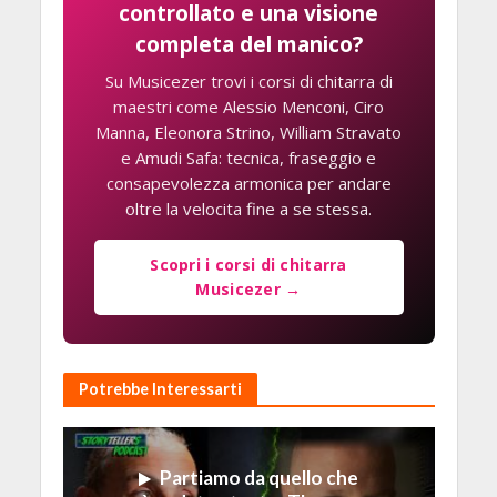
controllato e una visione
completa del manico?
Su Musicezer trovi i corsi di chitarra di
maestri come Alessio Menconi, Ciro
Manna, Eleonora Strino, William Stravato
e Amudi Safa: tecnica, fraseggio e
consapevolezza armonica per andare
oltre la velocita fine a se stessa.
Scopri i corsi di chitarra
Musicezer →
Potrebbe Interessarti
Partiamo da quello che