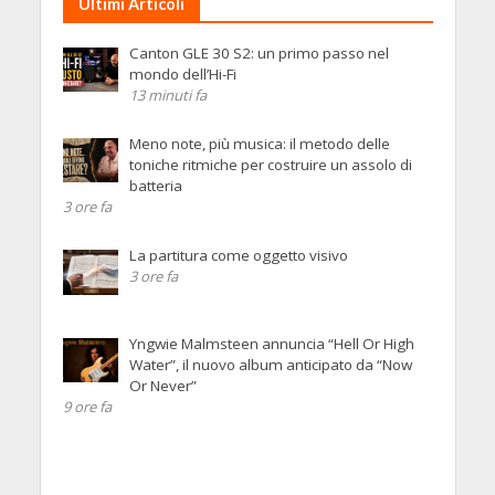
Ultimi Articoli
Canton GLE 30 S2: un primo passo nel
mondo dell’Hi-Fi
13 minuti fa
Meno note, più musica: il metodo delle
toniche ritmiche per costruire un assolo di
batteria
3 ore fa
La partitura come oggetto visivo
3 ore fa
Yngwie Malmsteen annuncia “Hell Or High
Water”, il nuovo album anticipato da “Now
Or Never”
9 ore fa