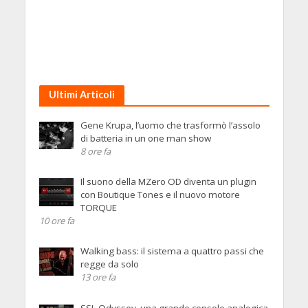
Ultimi Articoli
Gene Krupa, l’uomo che trasformò l’assolo
di batteria in un one man show
8 ore fa
Il suono della MZero OD diventa un plugin
con Boutique Tones e il nuovo motore
TORQUE
10 ore fa
Walking bass: il sistema a quattro passi che
regge da solo
13 ore fa
SSL Odyssey, una grande console analogica