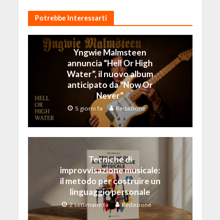
Potrebbe Interessarti
Yngwie Malmsteen
annuncia “Hell Or High
Water”, il nuovo album
anticipato da “Now Or
Never”
5 giorni fa
Redazione
Tecniche di
improvvisazione musicale:
il metodo per costruire un
linguaggio personale
2 settimane fa
Redazione