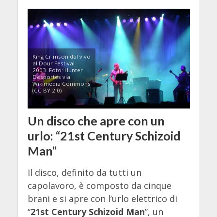
King Crimson dal vivo
al Dour Festival
2003. Foto: Hunter
Desportes via
Wikimedia Commons
(CC BY 2.0)
Un disco che apre con un
urlo: “21st Century Schizoid
Man”
Il disco, definito da tutti un
capolavoro, è composto da cinque
brani e si apre con l’urlo elettrico di
“
21st Century Schizoid Man
”, un