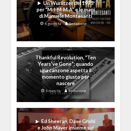
Un Wurlitzer del 1975
per “M-I-M-M-A” e le mani
di Manuele Montesanti
4 giorni fa
Redazione
Thankful Revolution, “Ten
Years’ve Gone”: quando
una canzone aspetta il
momento giusto per
nascere
3 mesi fa
Redazione
Ed Sheeran, Dave Grohl
e John Mayer insieme sul