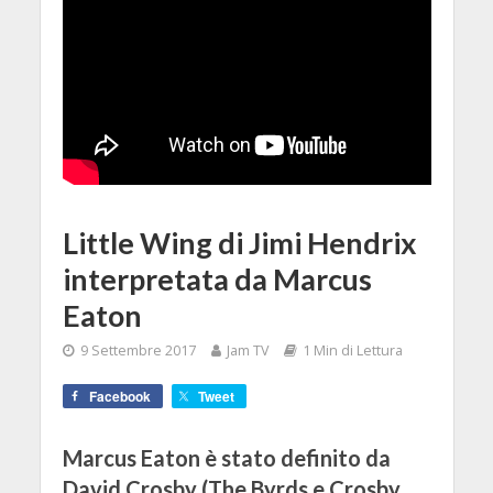
Little Wing di Jimi Hendrix
interpretata da Marcus
Eaton
9 Settembre 2017
Jam TV
1 Min di Lettura
Facebook
Tweet
Marcus Eaton è stato definito da
David Crosby (The Byrds e Crosby,