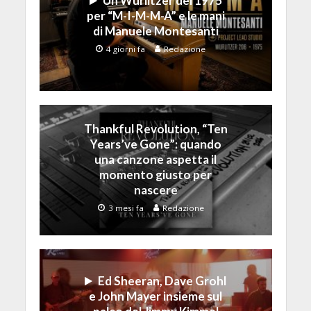
Un Wurlitzer del 1975
per “M-I-M-M-A” e le mani
di Manuele Montesanti
4 giorni fa
Redazione
Thankful Revolution, “Ten
Years’ve Gone”: quando
una canzone aspetta il
momento giusto per
nascere
3 mesi fa
Redazione
Ed Sheeran, Dave Grohl
e John Mayer insieme sul