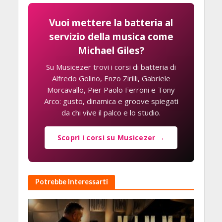
Vuoi mettere la batteria al
servizio della musica come
Michael Giles?
Su Musicezer trovi i corsi di batteria di
Alfredo Golino, Enzo Zirilli, Gabriele
Morcavallo, Pier Paolo Ferroni e Tony
Arco: gusto, dinamica e groove spiegati
da chi vive il palco e lo studio.
Scopri i corsi su Musicezer →
Potrebbe Interessarti