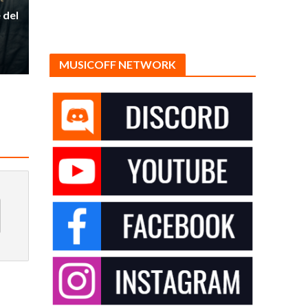
 del
MUSICOFF NETWORK