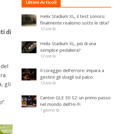
Ultimi Articoli
Helix Stadium XL, il test sonoro:
finalmente realismo sotto le dita?
12 ore fa
ti di
Helix Stadium XL, più di una
semplice pedaliera?
12 ore fa
 del
Il coraggio dell’errore: impara a
bra
gestire gli sbagli sul palco
13 ore fa
, gli
Canton GLE 30 S2: un primo passo
co
“.
nel mondo dell’Hi-Fi
1 giorno fa