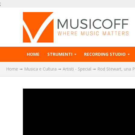
;
HOME
STRUMENTI
RECORDING STUDIO
Home
➟
Musica e Cultura
➟
Artisti - Special
➟
Rod Stewart, una 