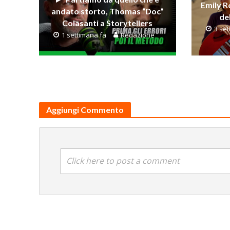
Emily Re
andato storto, Thomas “Doc”
del
Colasanti a Storytellers
3 se
1 settimana fa
Redazione
Aggiungi Commento
Click here to post a comment