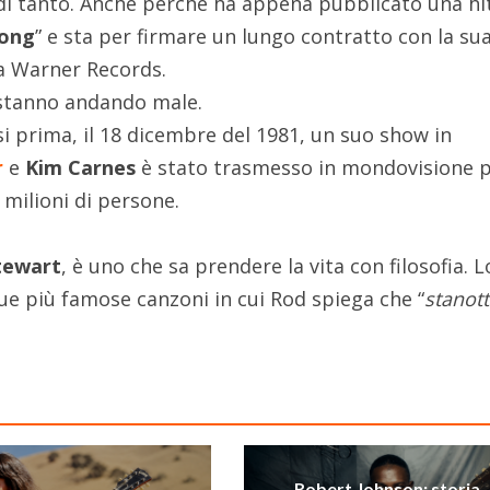
di tanto. Anche perché ha appena pubblicato una hi
ong
” e sta per firmare un lungo contratto con la su
la Warner Records.
 stanno andando male.
i prima, il 18 dicembre del 1981, un suo show in
r
e
Kim Carnes
è stato trasmesso in mondovisione 
 milioni di persone.
tewart
, è uno che sa prendere la vita con filosofia. L
ue più famose canzoni in cui Rod spiega che “
stanot
Robert Johnson: storia,