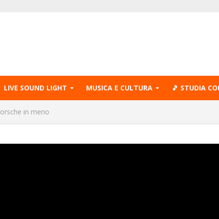
LIVE SOUND LIGHT
MUSICA E CULTURA
🎵 STUDIA CO
Porsche in meno