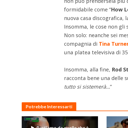
non può prendersela più 
formidabile come “
How L
nuova casa discografica, 
Insomma, le cose non gli
Non solo: neanche sei mes
compagnia di
Tina Turne
una platea televisiva di 35
Insomma, alla fine,
Rod S
racconta bene una delle s
tutto si sistemerà…
“
Potrebbe Interessarti
Partiamo da quello che è