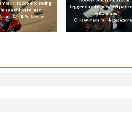
mler, il tocco e lo swing
leggenda e tecnica del padre
la sua chitarra jazz
Delta blues
ttimane fa
Redazione
4 settimane fa
Redazione