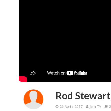
Rod Stewart
26 Aprile 2017
Jam TV
2