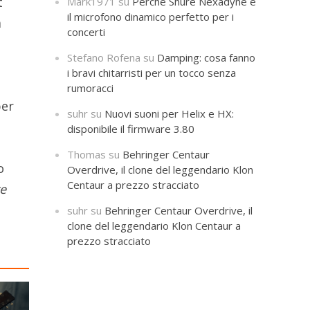
t
Mark1971
su
Perché Shure Nexadyne è
il microfono dinamico perfetto per i
a
concerti
Stefano Rofena
su
Damping: cosa fanno
i bravi chitarristi per un tocco senza
rumoracci
per
suhr
su
Nuovi suoni per Helix e HX:
disponibile il firmware 3.80
Thomas
su
Behringer Centaur
o
Overdrive, il clone del leggendario Klon
Centaur a prezzo stracciato
te
suhr
su
Behringer Centaur Overdrive, il
clone del leggendario Klon Centaur a
prezzo stracciato