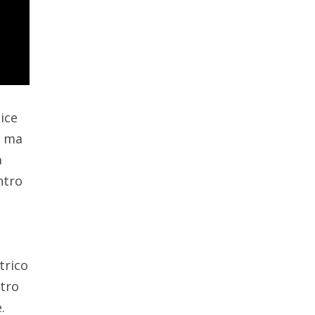
ice
a ma
a
ntro
trico
ntro
.