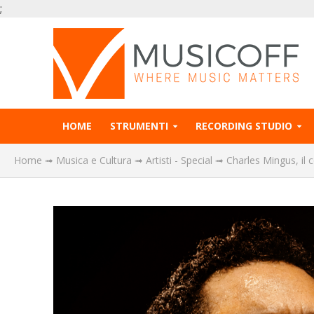
;
HOME
STRUMENTI
RECORDING STUDIO
Home
➟
Musica e Cultura
➟
Artisti - Special
➟
Charles Mingus, il