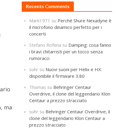
Recents Comments
Mark1971
su
Perché Shure Nexadyne è
il microfono dinamico perfetto per i
concerti
i
Stefano Rofena
su
Damping: cosa fanno
i bravi chitarristi per un tocco senza
rumoracci
suhr
su
Nuovi suoni per Helix e HX:
disponibile il firmware 3.80
Thomas
su
Behringer Centaur
nario
Overdrive, il clone del leggendario Klon
Centaur a prezzo stracciato
a, ma
suhr
su
Behringer Centaur Overdrive, il
clone del leggendario Klon Centaur a
prezzo stracciato