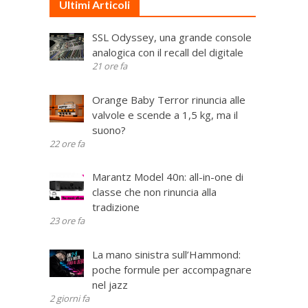
Ultimi Articoli
SSL Odyssey, una grande console
analogica con il recall del digitale
21 ore fa
Orange Baby Terror rinuncia alle
valvole e scende a 1,5 kg, ma il
suono?
22 ore fa
Marantz Model 40n: all-in-one di
classe che non rinuncia alla
tradizione
23 ore fa
La mano sinistra sull’Hammond:
poche formule per accompagnare
nel jazz
2 giorni fa