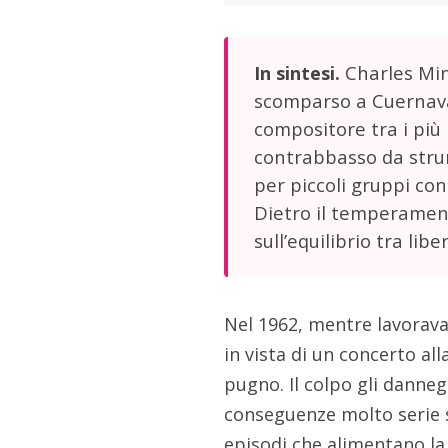
Charles Min
In sintesi.
scomparso a Cuernava
compositore tra i più
contrabbasso da strum
per piccoli gruppi co
Dietro il temperament
sull’equilibrio tra lib
Nel 1962, mentre lavorav
in vista di un concerto al
pugno. Il colpo gli danne
conseguenze molto serie s
episodi che alimentano la 