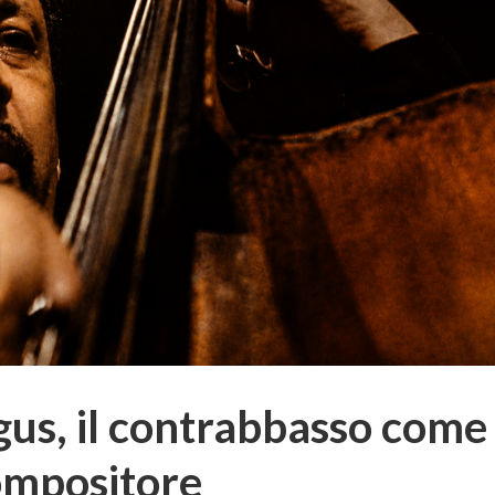
us, il contrabbasso come
ompositore