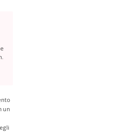
se
n.
ento
n un
egli