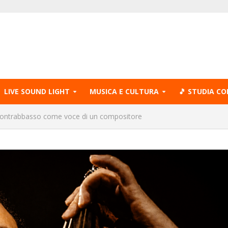
LIVE SOUND LIGHT
MUSICA E CULTURA
🎵 STUDIA CO
 contrabbasso come voce di un compositore