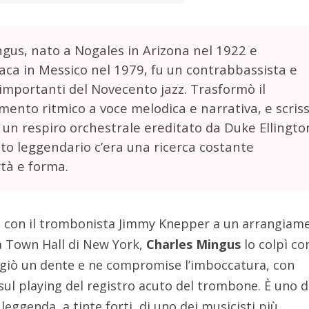
gus, nato a Nogales in Arizona nel 1922 e
ca in Messico nel 1979, fu un contrabbassista e
 importanti del Novecento jazz. Trasformò il
ento ritmico a voce melodica e narrativa, e scris
n un respiro orchestrale ereditato da Duke Ellingto
o leggendario c’era una ricerca costante
ertà e forma.
a con il trombonista Jimmy Knepper a un arrangiam
la Town Hall di New York,
Charles Mingus
lo colpì co
ggiò un dente e ne compromise l’imboccatura, con
ul playing del registro acuto del trombone. È uno d
leggenda, a tinte forti, di uno dei musicisti più