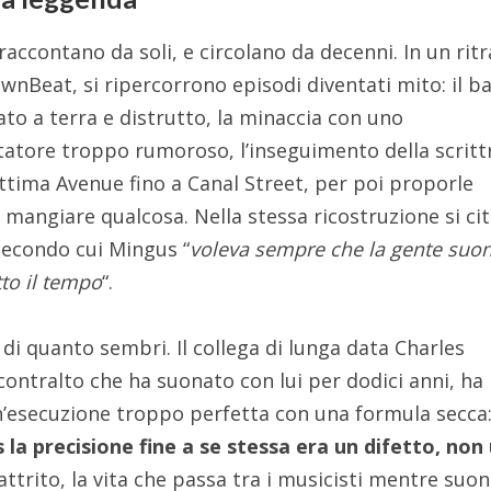
raccontano da soli, e circolano da decenni. In un rit
wnBeat, si ripercorrono episodi diventati mito: il b
iato a terra e distrutto, la minaccia con uno
tatore troppo rumoroso, l’inseguimento della scritt
ttima Avenue fino a Canal Street, per poi proporle
angiare qualcosa. Nella stessa ricostruzione si cita
 secondo cui Mingus “
voleva sempre che la gente suo
tto il tempo
“.
di quanto sembri. Il collega di lunga data Charles
ontralto che ha suonato con lui per dodici anni, ha
 un’esecuzione troppo perfetta con una formula secca
 la precisione fine a se stessa era un difetto, non
l’attrito, la vita che passa tra i musicisti mentre suo