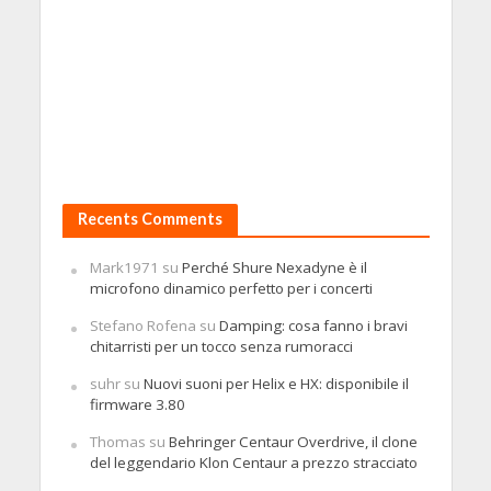
Recents Comments
Mark1971
su
Perché Shure Nexadyne è il
microfono dinamico perfetto per i concerti
Stefano Rofena
su
Damping: cosa fanno i bravi
chitarristi per un tocco senza rumoracci
suhr
su
Nuovi suoni per Helix e HX: disponibile il
firmware 3.80
Thomas
su
Behringer Centaur Overdrive, il clone
del leggendario Klon Centaur a prezzo stracciato