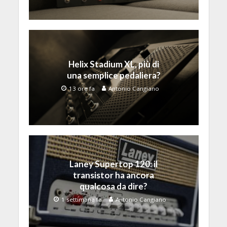
Helix Stadium XL, più di
una semplice pedaliera?
13 ore fa
Antonio Cangiano
Laney Supertop 120: il
transistor ha ancora
qualcosa da dire?
1 settimana fa
Antonio Cangiano