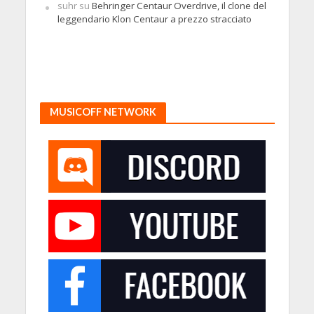
suhr
su
Behringer Centaur Overdrive, il clone del
leggendario Klon Centaur a prezzo stracciato
MUSICOFF NETWORK