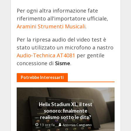
Per ogni altra informazione fate
riferimento all’importatore ufficiale,
Aramini Strumenti Musicali
.
Per la ripresa audio del video test è
stato utilizzato un microfono a nastro
Audio-Technica AT4081
per gentile
concessione di
Sisme
.
Potrebbe Interessarti
Helix Stadium XL, il test
sonoro: finalmente
realismo sotto le dita?
13 ore fa
Antonio Cangiano