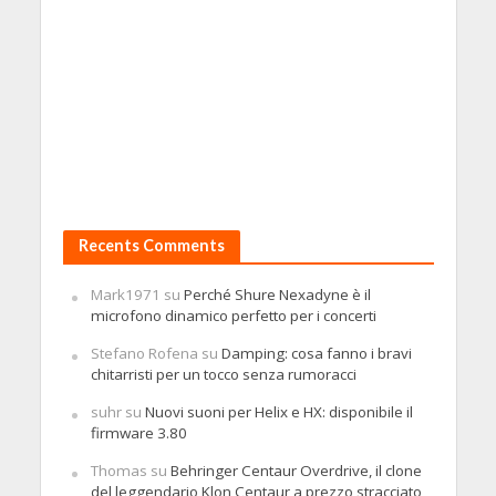
Recents Comments
Mark1971
su
Perché Shure Nexadyne è il
microfono dinamico perfetto per i concerti
Stefano Rofena
su
Damping: cosa fanno i bravi
chitarristi per un tocco senza rumoracci
suhr
su
Nuovi suoni per Helix e HX: disponibile il
firmware 3.80
Thomas
su
Behringer Centaur Overdrive, il clone
del leggendario Klon Centaur a prezzo stracciato