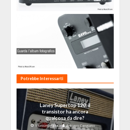
Potrebbe Interessarti
Laney Supertop 120: il
transistor ha ancora
qualcosa da dire?
1 settimana fa
Antonio Cangiano