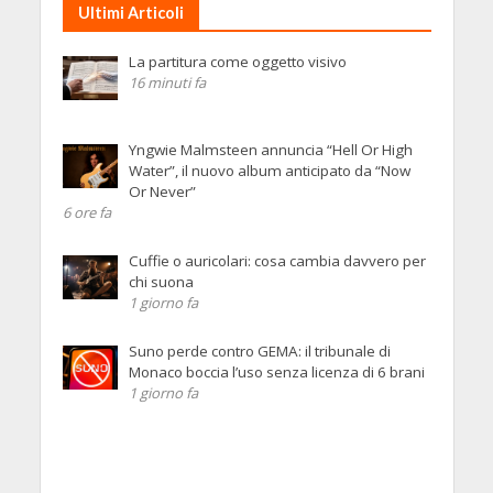
Ultimi Articoli
La partitura come oggetto visivo
16 minuti fa
Yngwie Malmsteen annuncia “Hell Or High
Water”, il nuovo album anticipato da “Now
Or Never”
6 ore fa
Cuffie o auricolari: cosa cambia davvero per
chi suona
1 giorno fa
Suno perde contro GEMA: il tribunale di
Monaco boccia l’uso senza licenza di 6 brani
1 giorno fa