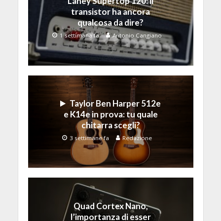
Laney Supertop 120: il
transistor ha ancora
qualcosa da dire?
1 settimana fa
Antonio Cangiano
Taylor Ben Harper 512e
e K14e in prova: tu quale
chitarra scegli?
3 settimane fa
Redazione
Quad Cortex Nano,
l’importanza di esser