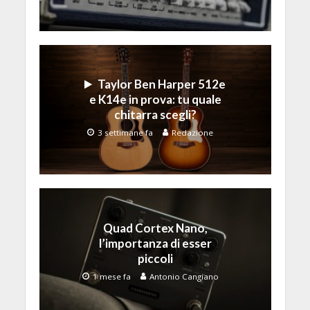
Taylor Ben Harper 512e
e K14e in prova: tu quale
chitarra scegli?
3 settimane fa
Redazione
Quad Cortex Nano,
l’importanza di esser
piccoli
1 mese fa
Antonio Cangiano