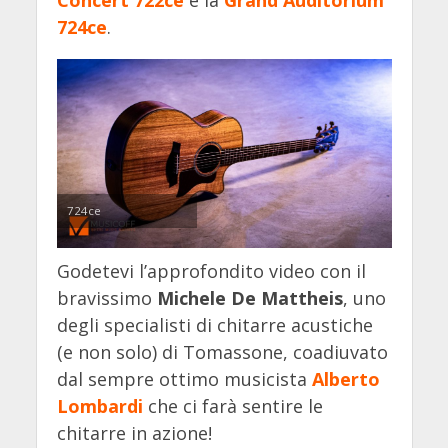
Concert 722ce
e la
Grand Auditorium
724ce
.
724ce
Godetevi l’approfondito video con il
bravissimo
Michele De Mattheis
, uno
degli specialisti di chitarre acustiche
(e non solo) di Tomassone, coadiuvato
dal sempre ottimo musicista
Alberto
Lombardi
che ci farà sentire le
chitarre in azione!