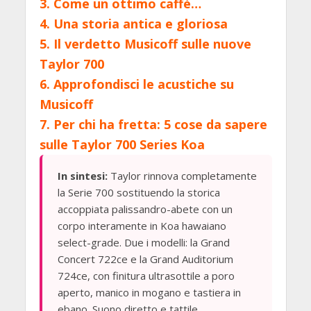
3.
Come un ottimo caffè…
4.
Una storia antica e gloriosa
5.
Il verdetto Musicoff sulle nuove
Taylor 700
6.
Approfondisci le acustiche su
Musicoff
7.
Per chi ha fretta: 5 cose da sapere
sulle Taylor 700 Series Koa
In sintesi:
Taylor rinnova completamente
la Serie 700 sostituendo la storica
accoppiata palissandro-abete con un
corpo interamente in Koa hawaiano
select-grade. Due i modelli: la Grand
Concert 722ce e la Grand Auditorium
724ce, con finitura ultrasottile a poro
aperto, manico in mogano e tastiera in
ebano. Suono diretto e tattile,