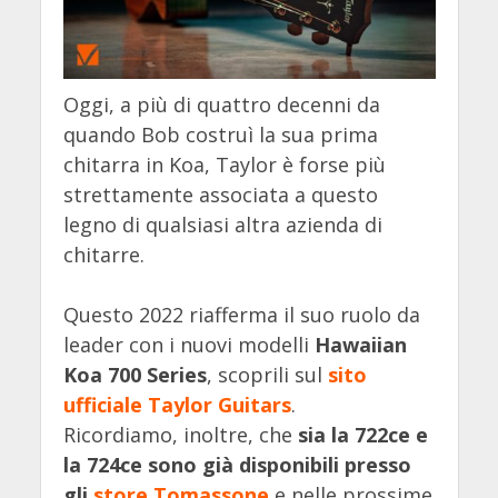
Oggi, a più di quattro decenni da
quando Bob costruì la sua prima
chitarra in Koa, Taylor è forse più
strettamente associata a questo
legno di qualsiasi altra azienda di
chitarre.
Questo 2022 riafferma il suo ruolo da
leader con i nuovi modelli
Hawaiian
Koa 700 Series
, scoprili sul
sito
ufficiale Taylor Guitars
.
Ricordiamo, inoltre, che
sia la 722ce e
la 724ce sono già disponibili presso
gli
store Tomassone
e nelle prossime