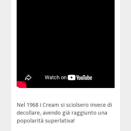
Nel 1968 i Cream si sciolsero invece di
decollare, avendo già raggiunto una
popolarità superlativa!