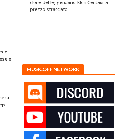
clone del leggendario Klon Centaur a
t
prezzo stracciato
rs e
ese e
MUSICOFF NETWORK
nera
eep