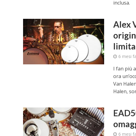
inclusa.
Alex V
origin
limita
6 mesi f
I fan più 
ora un’occ
Van Halen
Halen, son
EAD50
omagg
6 mesi f