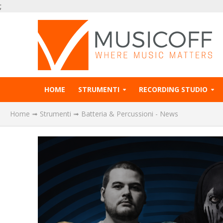
;
HOME
STRUMENTI
RECORDING STUDIO
Home
➟
Strumenti
➟
Batteria & Percussioni - News