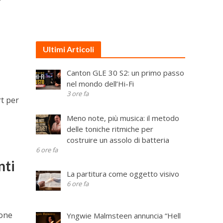
Ultimi Articoli
Canton GLE 30 S2: un primo passo
nel mondo dell’Hi-Fi
3 ore fa
t per
Meno note, più musica: il metodo
delle toniche ritmiche per
costruire un assolo di batteria
6 ore fa
nti
La partitura come oggetto visivo
6 ore fa
ione
Yngwie Malmsteen annuncia “Hell