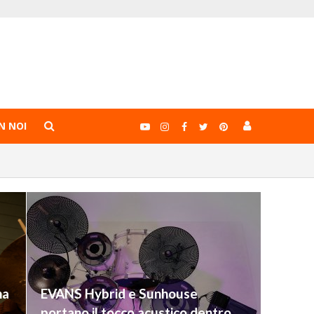
N NOI
ha
EVANS Hybrid e Sunhouse
portano il tocco acustico dentro