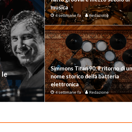
musica
4 settimane fa
Redazione
Simmons Titan 90, il ritorno di u
 le
nome storico della batteria
elettronica
4 settimane fa
Redazione