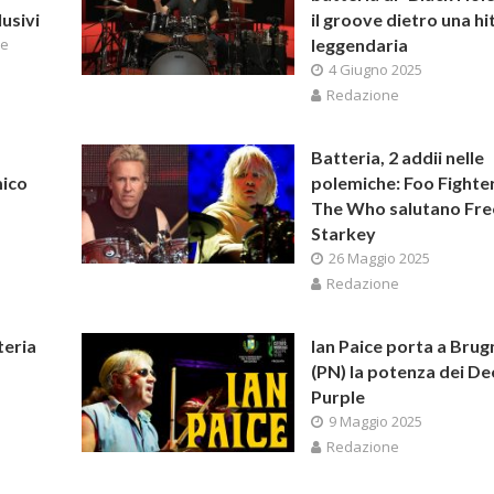
usivi
il groove dietro una hi
ne
leggendaria
4 Giugno 2025
Redazione
Batteria, 2 addii nelle
mico
polemiche: Foo Fighte
The Who salutano Fre
Starkey
26 Maggio 2025
Redazione
teria
Ian Paice porta a Brug
(PN) la potenza dei D
Purple
9 Maggio 2025
Redazione