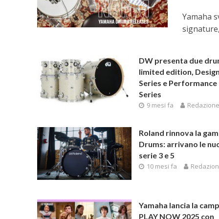
Yamaha sv
signature
DW presenta due drum
limited edition, Desig
Series e Performance
Series
9 mesi fa
Redazion
Roland rinnova la ga
Drums: arrivano le nu
serie 3 e 5
10 mesi fa
Redazio
Yamaha lancia la cam
PLAY NOW 2025 con