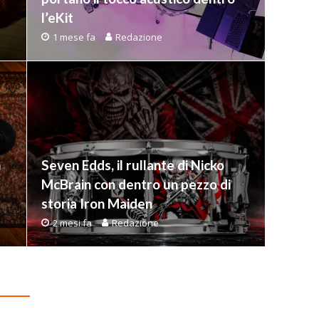
l’eKit
1 mese fa
Redazione
n
Seven Edds, il rullante di Nicko
McBrain con dentro un pezzo di
storia Iron Maiden
2 mesi fa
Redazione