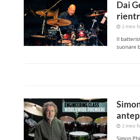
Dai G
rient
2 mesi f
Il batteri
suonare b
Simon 
antep
2 mesi f
Simon Phi