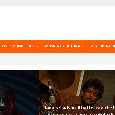
LIVE SOUND LIGHT
MUSICA E CULTURA
🎵 STUDIA CO
James Gadson, il batterista che 
fatto groovare mezzo secolo di