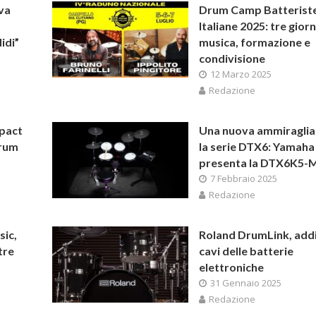
va
Drum Camp Batterist
Italiane 2025: tre giorn
idi”
musica, formazione e
condivisione
12 Marzo 2025
Redazione
pact
Una nuova ammiraglia
drum
la serie DTX6: Yamaha
presenta la DTX6K5-
7 Febbraio 2025
Redazione
sic,
Roland DrumLink, addi
tre
cavi delle batterie
elettroniche
31 Gennaio 2025
Redazione