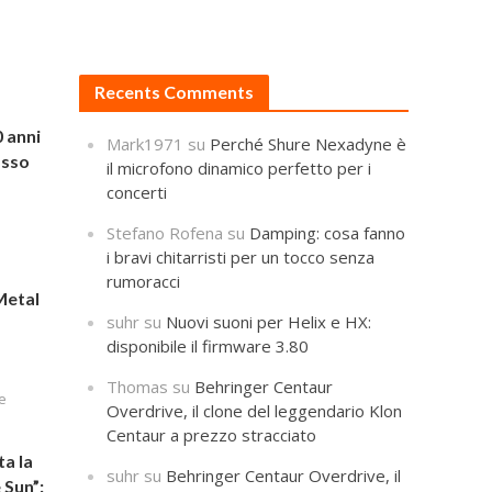
Recents Comments
 anni
Mark1971
su
Perché Shure Nexadyne è
asso
il microfono dinamico perfetto per i
concerti
Stefano Rofena
su
Damping: cosa fanno
i bravi chitarristi per un tocco senza
rumoracci
Metal
suhr
su
Nuovi suoni per Helix e HX:
disponibile il firmware 3.80
Thomas
su
Behringer Centaur
e
Overdrive, il clone del leggendario Klon
Centaur a prezzo stracciato
a la
suhr
su
Behringer Centaur Overdrive, il
 Sun”: