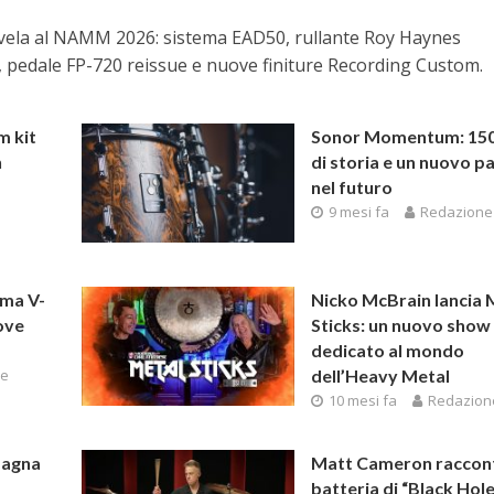
ela al NAMM 2026: sistema EAD50, rullante Roy Haynes
, pedale FP-720 reissue e nuove finiture Recording Custom.
 kit
Sonor Momentum: 150
n
di storia e un nuovo p
nel futuro
9 mesi fa
Redazione
e
mma V-
Nicko McBrain lancia 
ove
Sticks: un nuovo show
dedicato al mondo
ne
dell’Heavy Metal
10 mesi fa
Redazion
pagna
Matt Cameron raccont
batteria di “Black Hole