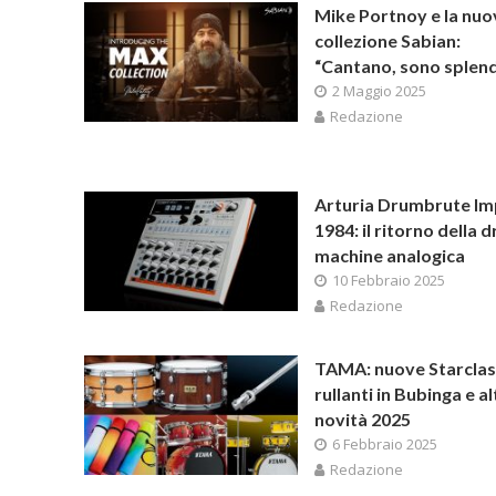
Mike Portnoy e la nuo
collezione Sabian:
“Cantano, sono splend
2 Maggio 2025
Redazione
Arturia Drumbrute Im
1984: il ritorno della 
machine analogica
10 Febbraio 2025
Redazione
TAMA: nuove Starclas
rullanti in Bubinga e al
novità 2025
6 Febbraio 2025
Redazione