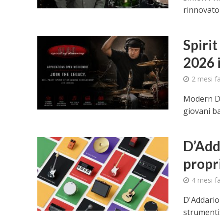
rinnovato 
Spiri
2026 i
2 mesi f
Modern Dr
giovani ba
D’Add
propr
4 mesi f
D'Addario 
strumenti: