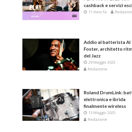
cashback e servizi escl
11 mesi fa
Redazio
Addio al batterista Al
Foster, architetto rit
del Jazz
29 Maggio 2025
Redazione
Roland DrumLink: bat
elettronica e ibrida
finalmente wireless
13 Maggio 2025
Redazione