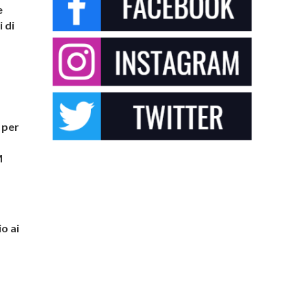
e
i di
 per
M
o ai