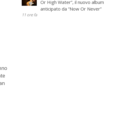
Or High Water”, il nuovo album
anticipato da “Now Or Never”
11 ore fa
anno
ate
Van