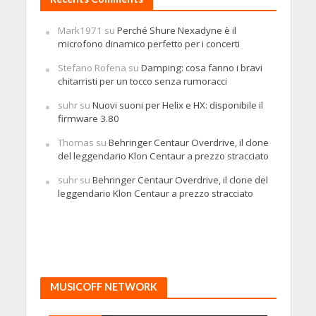
Mark1971
su
Perché Shure Nexadyne è il
microfono dinamico perfetto per i concerti
Stefano Rofena
su
Damping: cosa fanno i bravi
chitarristi per un tocco senza rumoracci
suhr
su
Nuovi suoni per Helix e HX: disponibile il
firmware 3.80
Thomas
su
Behringer Centaur Overdrive, il clone
del leggendario Klon Centaur a prezzo stracciato
suhr
su
Behringer Centaur Overdrive, il clone del
leggendario Klon Centaur a prezzo stracciato
MUSICOFF NETWORK