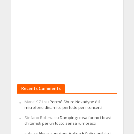
Recents Comments
Mark1971
su
Perché Shure Nexadyne è il
microfono dinamico perfetto per i concerti
Stefano Rofena
su
Damping: cosa fanno i bravi
chitarristi per un tocco senza rumoracci
suhr
su
Nuovi suoni per Helix e HX: disponibile il