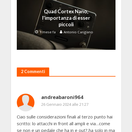
Quad Cortex Nano,
l’importanza di esser
piccoli
1 mese fa
Antonio Cangiano
2 Commenti
andreabaroni964
26 Gennaio 2024 alle 21:27
Ciao sulle considerazioni finali al terzo punto hai
scritto: lo attacchi in front all ampli e via…come
se non e un pedale che ha in e out?,ha solo in ma