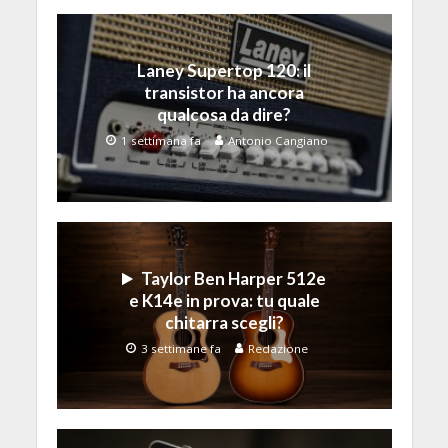
Laney Supertop 120: il
transistor ha ancora
qualcosa da dire?
1 settimana fa
Antonio Cangiano
Taylor Ben Harper 512e
e K14e in prova: tu quale
chitarra scegli?
3 settimane fa
Redazione