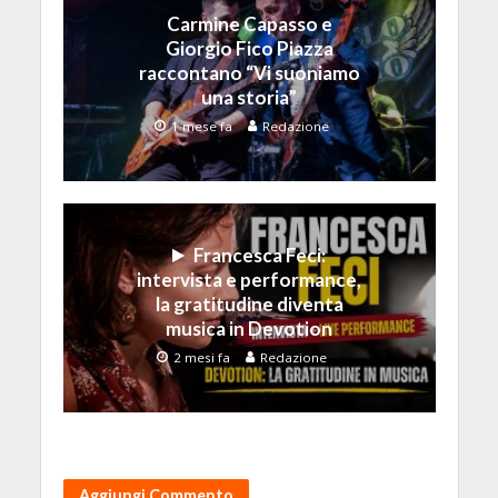
Carmine Capasso e
Giorgio Fico Piazza
raccontano “Vi suoniamo
una storia”
1 mese fa
Redazione
Francesca Feci:
intervista e performance,
la gratitudine diventa
musica in Devotion
2 mesi fa
Redazione
Aggiungi Commento