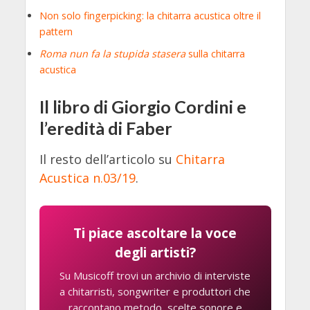
Non solo fingerpicking: la chitarra acustica oltre il
pattern
Roma nun fa la stupida stasera
sulla chitarra
acustica
Il libro di Giorgio Cordini e
l’eredità di Faber
Il resto dell’articolo su
Chitarra
Acustica n.03/19
.
Ti piace ascoltare la voce
degli artisti?
Su Musicoff trovi un archivio di interviste
a chitarristi, songwriter e produttori che
raccontano metodo, scelte sonore e