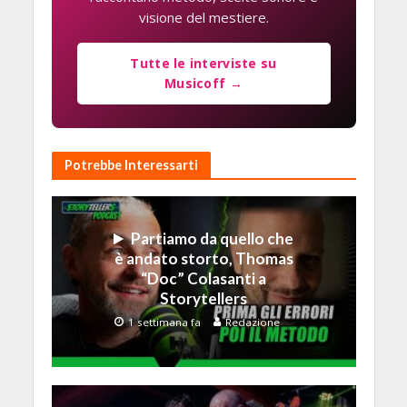
visione del mestiere.
Tutte le interviste su
Musicoff →
Potrebbe Interessarti
Partiamo da quello che
è andato storto, Thomas
“Doc” Colasanti a
Storytellers
1 settimana fa
Redazione