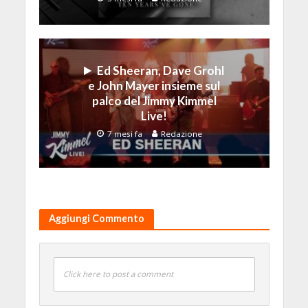
Ed Sheeran, Dave Grohl
e John Mayer insieme sul
palco del Jimmy Kimmel
Live!
7 mesi fa
Redazione
Aggiungi Commento
Click here to post a comment