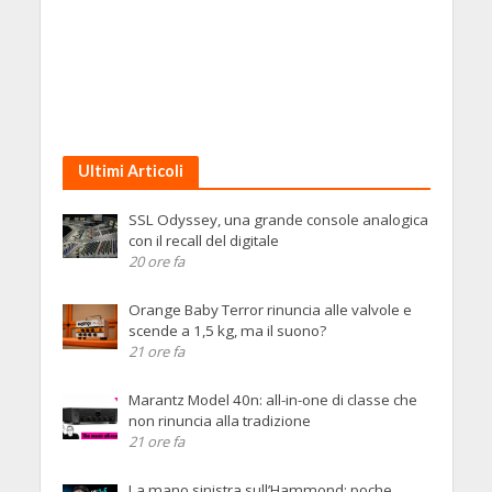
Ultimi Articoli
SSL Odyssey, una grande console analogica
con il recall del digitale
20 ore fa
Orange Baby Terror rinuncia alle valvole e
scende a 1,5 kg, ma il suono?
21 ore fa
Marantz Model 40n: all-in-one di classe che
non rinuncia alla tradizione
21 ore fa
La mano sinistra sull’Hammond: poche