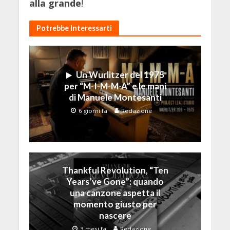
alla grande
!
Potrebbe Interessarti
Un Wurlitzer del 1975
per “M-I-M-M-A” e le mani
di Manuele Montesanti
6 giorni fa
Redazione
Thankful Revolution, “Ten
Years’ve Gone”: quando
una canzone aspetta il
momento giusto per
nascere
3 mesi fa
Redazione