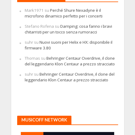
Mark1971
su
Perché Shure Nexadyne è il
microfono dinamico perfetto per i concerti
Stefano Rofena
su
Damping: cosa fanno i bravi
chitarristi per un tocco senza rumoracci
suhr
su
Nuovi suoni per Helix e HX: disponibile il
firmware 3.80
Thomas
su
Behringer Centaur Overdrive, il clone
del leggendario Klon Centaur a prezzo stracciato
suhr
su
Behringer Centaur Overdrive, il clone del
leggendario Klon Centaur a prezzo stracciato
MUSICOFF NETWORK