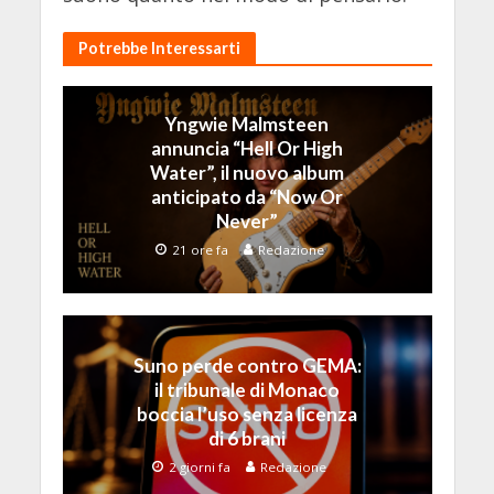
Potrebbe Interessarti
Yngwie Malmsteen
annuncia “Hell Or High
Water”, il nuovo album
anticipato da “Now Or
Never”
21 ore fa
Redazione
Suno perde contro GEMA:
il tribunale di Monaco
boccia l’uso senza licenza
di 6 brani
2 giorni fa
Redazione