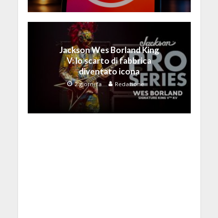
Jackson Wes Borland King
V: lo scarto di fabbrica
diventato icona
2 giorni fa
Redazione