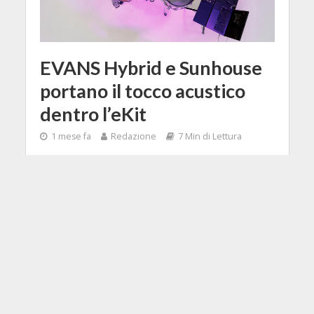
EVANS Hybrid e Sunhouse
portano il tocco acustico
dentro l’eKit
1 mese fa
Redazione
7 Min di Lettura
Facebook
Tweet
EVANS Hybrid e Sunhouse mettono i
sensori sotto pelli e piatti veri: l'eKit
che tiene il tocco acustico senza il
volume di una batteria.