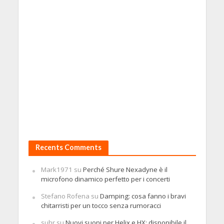
Recents Comments
Mark1971
su
Perché Shure Nexadyne è il
microfono dinamico perfetto per i concerti
Stefano Rofena
su
Damping: cosa fanno i bravi
chitarristi per un tocco senza rumoracci
suhr
su
Nuovi suoni per Helix e HX: disponibile il