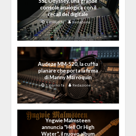
SSL Odyssey, una grande
console analogica con il
recall del digitale
4 minuti fa
Redazione
Audeze MM-520, la cuffia
planare che porta la firma
di Manny Marroquin
1 giorno fa
Redazione
Yngwie Malmsteen
annuncia “Hell Or High
Water”, il nuovo album