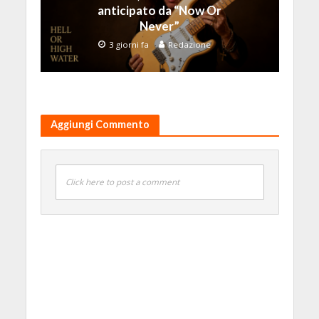
anticipato da “Now Or
Never”
3 giorni fa
Redazione
Aggiungi Commento
Click here to post a comment