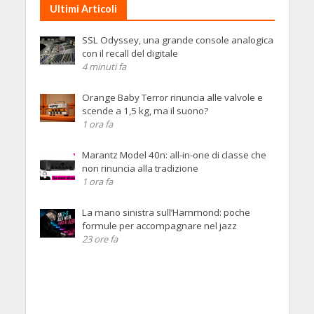
Ultimi Articoli
SSL Odyssey, una grande console analogica
con il recall del digitale
4 minuti fa
Orange Baby Terror rinuncia alle valvole e
scende a 1,5 kg, ma il suono?
1 ora fa
Marantz Model 40n: all-in-one di classe che
non rinuncia alla tradizione
1 ora fa
La mano sinistra sull’Hammond: poche
formule per accompagnare nel jazz
23 ore fa