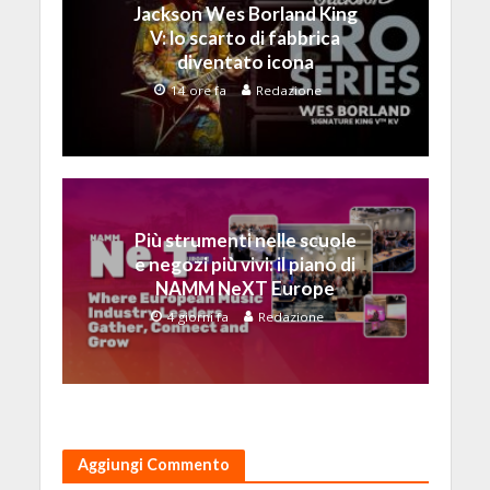
Jackson Wes Borland King
V: lo scarto di fabbrica
diventato icona
14 ore fa
Redazione
Più strumenti nelle scuole
e negozi più vivi: il piano di
NAMM NeXT Europe
4 giorni fa
Redazione
Aggiungi Commento