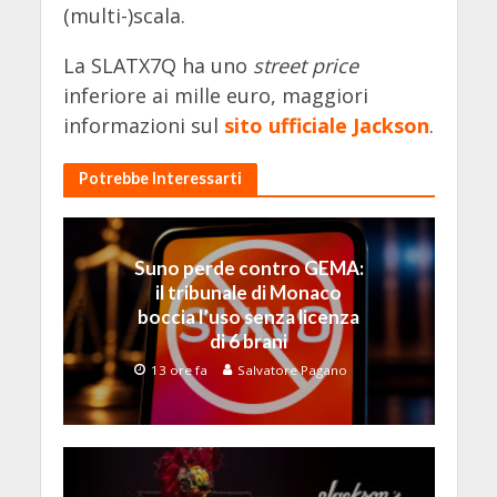
(multi-)scala.
La SLATX7Q ha uno
street price
inferiore ai mille euro, maggiori
informazioni sul
sito ufficiale Jackson
.
Potrebbe Interessarti
Suno perde contro GEMA:
il tribunale di Monaco
boccia l’uso senza licenza
di 6 brani
13 ore fa
Salvatore Pagano