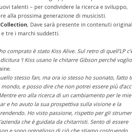
uovi talenti – per condividere la ricerca e sviluppo,
e alla prossima generazione di musicisti.
Collection
, Dave sarà presente in contenuti original
 e tre i marchi suddetti.
 comprato è stato Kiss Alive. Sul retro di quell’LP c’e
dicitura ‘I Kiss usano le chitarre Gibson perché voglio
aine.
ello stesso fan, ma ora io stesso ho suonato, fatto t
 il mondo, e posso dire che non potrei essere più d’ac
Mentre ero alla ricerca di un cambiamento per le mie
ar e ho avuto la sua prospettiva sulla visione e la
rendendo. Ho visto passione, rispetto per gli strumen
’azienda che è guidata da chitarristi. Sento di essere
son e sono orgoglioso di ciò che stiamo costruendo