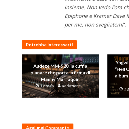
insieme. Non vedo l’ora c
Epiphone e Kramer Dave Mu
per me, non svegliatemi
“.
Potrebbe Interessarti
Yngwi
Audeze MM-520, la cuffia
“Hell 
planare che porta la firma di
album 
Manny Marroquin
1 ora fa
Redazione
2 g
Aggiungi Commento