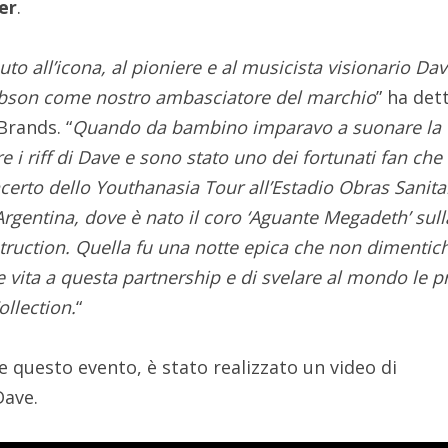
er
.
to all’icona, al pioniere e al musicista visionario Da
ibson
come nostro ambasciatore del marchio
” ha det
Brands. “
Quando da bambino imparavo a suonare la
e i riff di Dave e sono stato uno dei fortunati fan che
ncerto dello Youthanasia Tour all’Estadio Obras Sanita
Argentina, dove è nato il coro ‘Aguante Megadeth’ sull
uction. Quella fu una notte epica che non dimentic
e vita a questa partnership e di svelare al mondo le 
ollection.
“
e questo evento, è stato realizzato un video di
Dave.