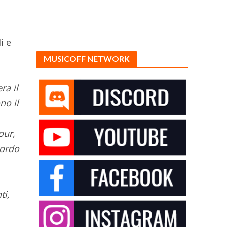
i e
MUSICOFF NETWORK
ra il
no il
our,
cordo
ti,