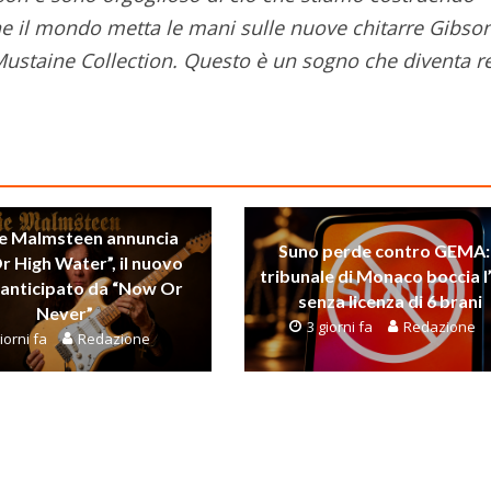
he il mondo metta le mani sulle nuove chitarre Gibson
staine Collection. Questo è un sogno che diventa re
e Malmsteen annuncia
Suno perde contro GEMA: 
Or High Water”, il nuovo
tribunale di Monaco boccia l
anticipato da “Now Or
senza licenza di 6 brani
Never”
3 giorni fa
Redazione
iorni fa
Redazione