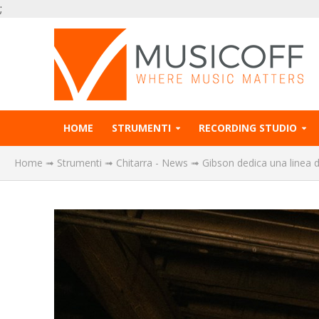
;
HOME
STRUMENTI
RECORDING STUDIO
Home
➟
Strumenti
➟
Chitarra - News
➟
Gibson dedica una linea 