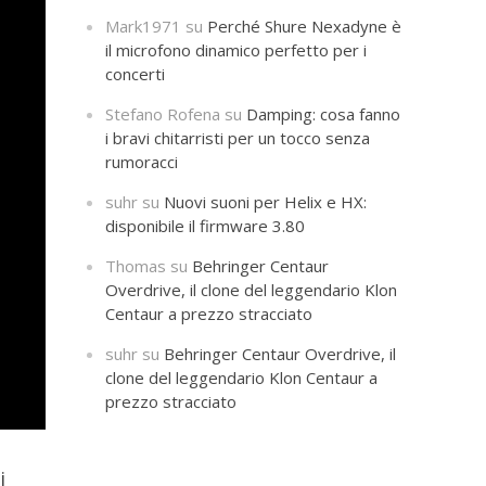
Mark1971
su
Perché Shure Nexadyne è
il microfono dinamico perfetto per i
concerti
Stefano Rofena
su
Damping: cosa fanno
i bravi chitarristi per un tocco senza
rumoracci
suhr
su
Nuovi suoni per Helix e HX:
disponibile il firmware 3.80
Thomas
su
Behringer Centaur
Overdrive, il clone del leggendario Klon
Centaur a prezzo stracciato
suhr
su
Behringer Centaur Overdrive, il
clone del leggendario Klon Centaur a
prezzo stracciato
i