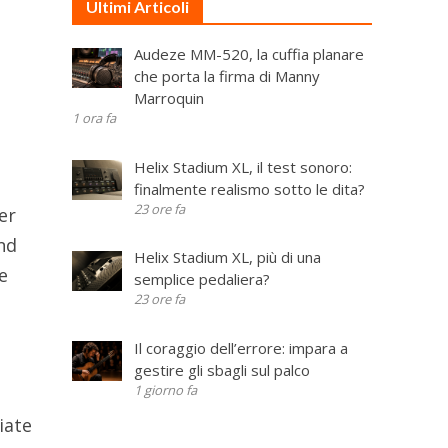
Ultimi Articoli
Audeze MM-520, la cuffia planare
che porta la firma di Manny
Marroquin
1 ora fa
Helix Stadium XL, il test sonoro:
finalmente realismo sotto le dita?
23 ore fa
er
nd
Helix Stadium XL, più di una
e
semplice pedaliera?
23 ore fa
Il coraggio dell’errore: impara a
gestire gli sbagli sul palco
1 giorno fa
iate