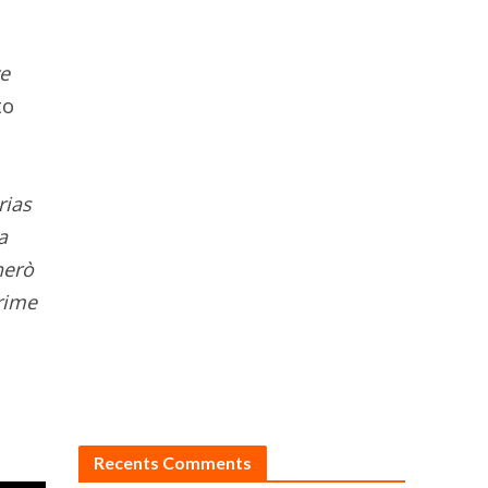
ve
to
rias
a
herò
prime
Recents Comments