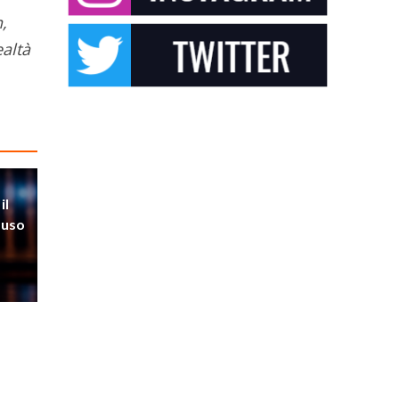
,
altà
il
’uso