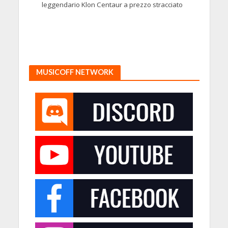
leggendario Klon Centaur a prezzo stracciato
MUSICOFF NETWORK