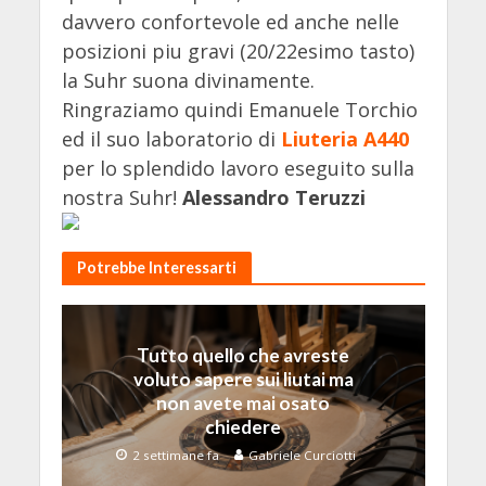
davvero confortevole ed anche nelle
posizioni piu gravi (20/22esimo tasto)
la Suhr suona divinamente.
Ringraziamo quindi Emanuele Torchio
ed il suo laboratorio di
Liuteria A440
per lo splendido lavoro eseguito sulla
nostra Suhr!
Alessandro Teruzzi
Potrebbe Interessarti
Tutto quello che avreste
voluto sapere sui liutai ma
non avete mai osato
chiedere
2 settimane fa
Gabriele Curciotti