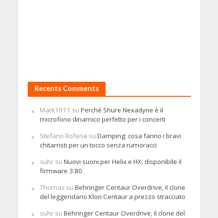
Recents Comments
Mark1971
su
Perché Shure Nexadyne è il
microfono dinamico perfetto per i concerti
Stefano Rofena
su
Damping: cosa fanno i bravi
chitarristi per un tocco senza rumoracci
suhr
su
Nuovi suoni per Helix e HX: disponibile il
firmware 3.80
Thomas
su
Behringer Centaur Overdrive, il clone
del leggendario Klon Centaur a prezzo stracciato
suhr
su
Behringer Centaur Overdrive, il clone del