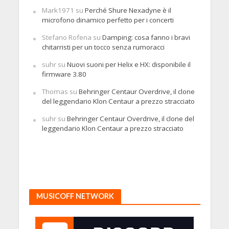
Mark1971
su
Perché Shure Nexadyne è il
microfono dinamico perfetto per i concerti
Stefano Rofena
su
Damping: cosa fanno i bravi
chitarristi per un tocco senza rumoracci
suhr
su
Nuovi suoni per Helix e HX: disponibile il
firmware 3.80
Thomas
su
Behringer Centaur Overdrive, il clone
del leggendario Klon Centaur a prezzo stracciato
suhr
su
Behringer Centaur Overdrive, il clone del
leggendario Klon Centaur a prezzo stracciato
MUSICOFF NETWORK