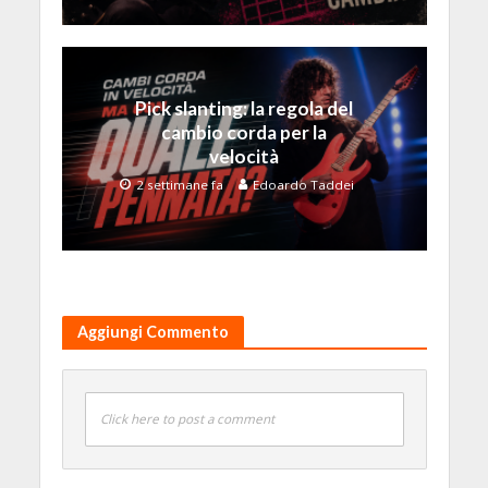
Pick slanting: la regola del
cambio corda per la
velocità
2 settimane fa
Edoardo Taddei
Aggiungi Commento
Click here to post a comment