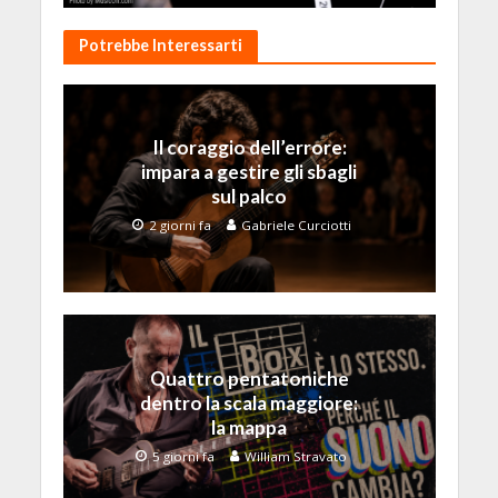
Potrebbe Interessarti
Il coraggio dell’errore:
impara a gestire gli sbagli
sul palco
2 giorni fa
Gabriele Curciotti
Quattro pentatoniche
dentro la scala maggiore:
la mappa
5 giorni fa
William Stravato