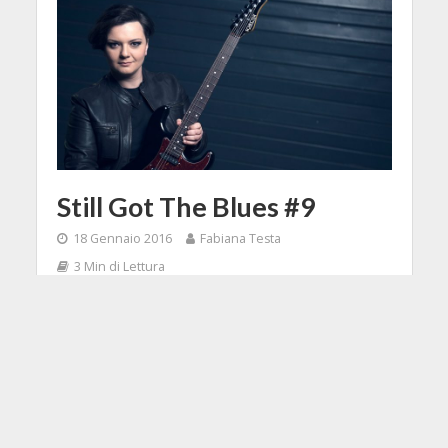
Still Got The Blues #9
18 Gennaio 2016
Fabiana Testa
3 Min di Lettura
Facebook
Tweet
Cari MusicOffili, buon 2016 innanzi
tutto, è passato un pò di tempo
dall'ultimo articolo ma ho una buona
ragione: presto qui su MusicOff