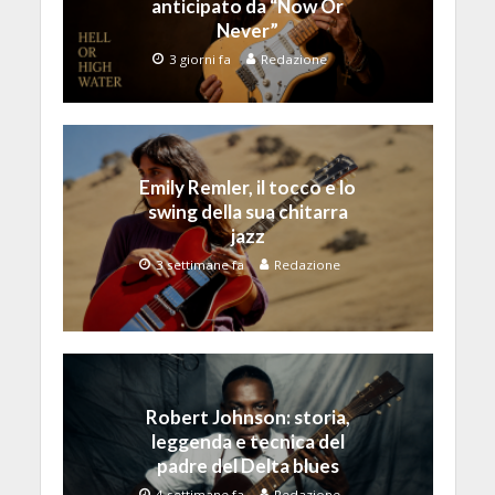
anticipato da “Now Or
Never”
3 giorni fa
Redazione
Emily Remler, il tocco e lo
swing della sua chitarra
jazz
3 settimane fa
Redazione
Robert Johnson: storia,
leggenda e tecnica del
padre del Delta blues
4 settimane fa
Redazione