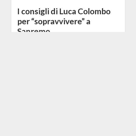
I consigli di Luca Colombo
per “sopravvivere” a
Sanremo
8 Febbraio 2019
Redazione
4 Min di Lettura
Facebook
Tweet
Chi meglio di Luca Colombo,
veterano del Festival, può spiegarci
come poter affrontare le faticose
giornate di Sanremo restando
sempore in forma?