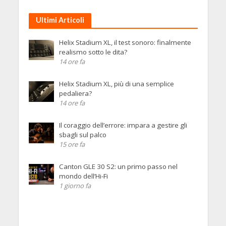
Ultimi Articoli
Helix Stadium XL, il test sonoro: finalmente
realismo sotto le dita?
14 ore fa
Helix Stadium XL, più di una semplice
pedaliera?
14 ore fa
Il coraggio dell’errore: impara a gestire gli
sbagli sul palco
15 ore fa
Canton GLE 30 S2: un primo passo nel
mondo dell’Hi-Fi
1 giorno fa