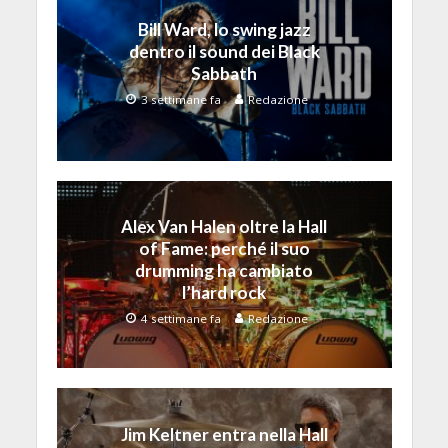
Bill Ward, lo swing jazz
dentro il sound dei Black
Sabbath
3 settimane fa
Redazione
Alex Van Halen oltre la Hall
of Fame: perché il suo
drumming ha cambiato
l’hard rock
4 settimane fa
Redazione
Jim Keltner entra nella Hall