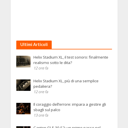
Ultimi Articoli
Helix Stadium XL, il test sonoro: finalmente
realismo sotto le dita?
12 ore fa
Helix Stadium XL, più di una semplice
pedaliera?
12 ore fa
Il coraggio dell’errore: impara a gestire gli
sbagli sul palco
13 ore fa
Canton GLE 30 S2: un primo passo nel