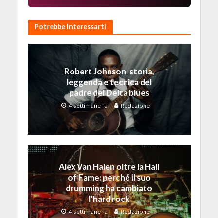
Potrebbe Interessarti
Robert Johnson: storia,
leggenda e tecnica del
padre del Delta blues
4 settimane fa
Redazione
Alex Van Halen oltre la Hall
of Fame: perché il suo
drumming ha cambiato
l’hard rock
4 settimane fa
Redazione