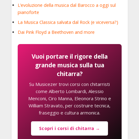
L’evoluzione della musica dal Barocco a oggi sul
pianoforte
La Musica Classica salvata dal Rock (e viceversa?)
Dai Pink Floyd a Beethoven and more
Vuoi portare il rigore della
grande musica sulla tua
chitarra?
Su Musicezer trovi corsi con chitarristi
come Alberto Lombardi, Alessio
Menconi, Ciro Manna, Eleonora Strino e
William Stravato, per costruire tecnica,
fraseggio e cultura armonica.
Scopri i corsi di chitarra →