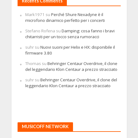
Recents Comments
Mark1971
su
Perché Shure Nexadyne è il
microfono dinamico perfetto per i concerti
Stefano Rofena
su
Damping: cosa fanno i bravi
chitarristi per un tocco senza rumoracci
suhr
su
Nuovi suoni per Helix e HX: disponibile il
firmware 3.80
Thomas
su
Behringer Centaur Overdrive, il clone
del leggendario Klon Centaur a prezzo stracciato
suhr
su
Behringer Centaur Overdrive, il clone del
leggendario Klon Centaur a prezzo stracciato
MUSICOFF NETWORK