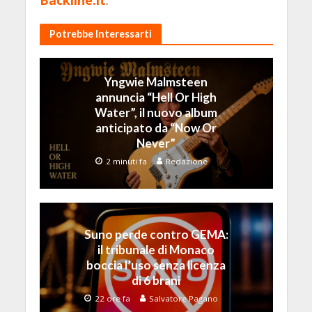
Backline.it
.
Potrebbe Interessarti
Yngwie Malmsteen
annuncia “Hell Or High
Water”, il nuovo album
anticipato da “Now Or
Never”
2 minuti fa
Redazione
Suno perde contro GEMA:
il tribunale di Monaco
boccia l’uso senza licenza
di 6 brani
22 ore fa
Salvatore Pagano