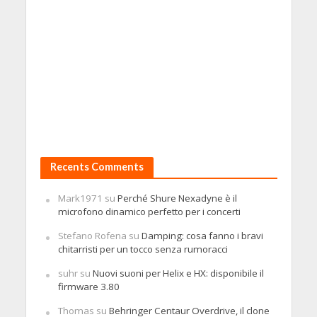
Recents Comments
Mark1971
su
Perché Shure Nexadyne è il
microfono dinamico perfetto per i concerti
Stefano Rofena
su
Damping: cosa fanno i bravi
chitarristi per un tocco senza rumoracci
suhr
su
Nuovi suoni per Helix e HX: disponibile il
firmware 3.80
Thomas
su
Behringer Centaur Overdrive, il clone