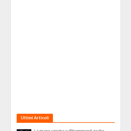
Ultimi Articoli
La mano sinistra sull’Hammond: poche