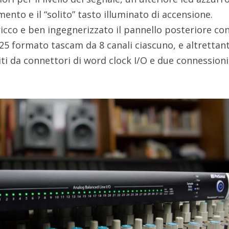
nto e il “solito” tasto illuminato di accensione.
icco e ben ingegnerizzato il pannello posteriore con
25 formato tascam da 8 canali ciascuno, e altrettant
iti da connettori di word clock I/O e due connessioni