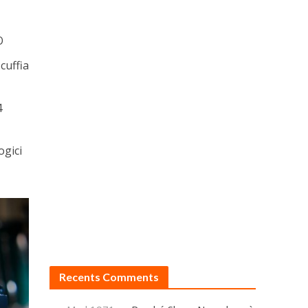
O
cuffia
4
ogici
Recents Comments