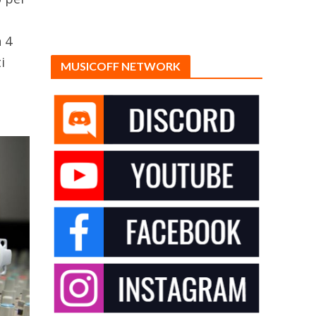
 4
i
MUSICOFF NETWORK