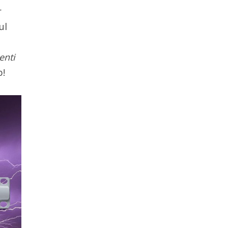
r
ul
enti
p!