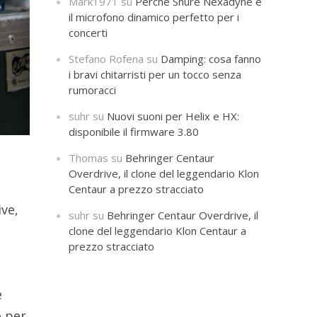
Mark1971
su
Perché Shure Nexadyne è
il microfono dinamico perfetto per i
concerti
Stefano Rofena
su
Damping: cosa fanno
i bravi chitarristi per un tocco senza
rumoracci
suhr
su
Nuovi suoni per Helix e HX:
disponibile il firmware 3.80
Thomas
su
Behringer Centaur
Overdrive, il clone del leggendario Klon
Centaur a prezzo stracciato
ive,
suhr
su
Behringer Centaur Overdrive, il
clone del leggendario Klon Centaur a
prezzo stracciato
e
o per