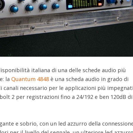
isponibilità italiana di una delle schede audio più
e: la
Quantum 4848
è una scheda audio in grado di
i canali necessario per le applicazioni più impegnat
lt 2 per registrazioni fino a 24/192 e ben 120dB di
egante e sobrio, con un led azzurro della connession
ori per il livello del segnale, un ulteriore led azzurr