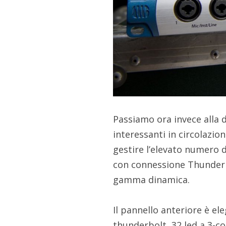
Passiamo ora invece alla d
interessanti in circolazion
gestire l’elevato numero d
con connessione Thunderbo
gamma dinamica.
Il pannello anteriore è el
thunderbolt, 32 led a 3-col