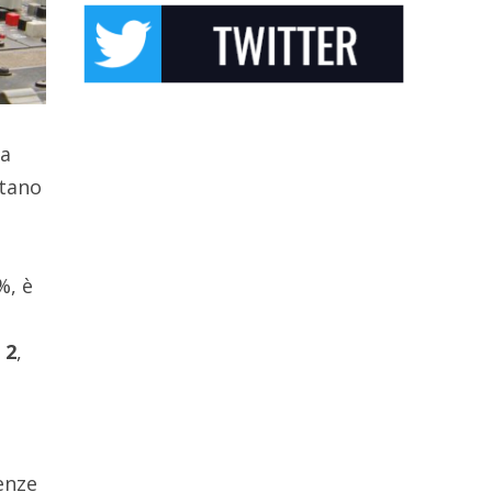
da
ntano
%, è
 2
,
enze