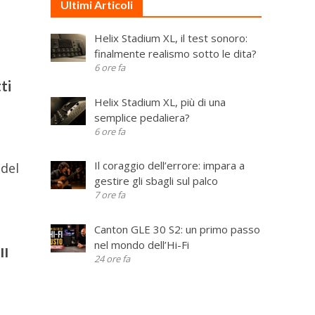
Ultimi Articoli
Helix Stadium XL, il test sonoro:
finalmente realismo sotto le dita?
6 ore fa
ti
Helix Stadium XL, più di una
semplice pedaliera?
6 ore fa
Il coraggio dell’errore: impara a
 del
gestire gli sbagli sul palco
7 ore fa
Canton GLE 30 S2: un primo passo
nel mondo dell’Hi-Fi
II
24 ore fa