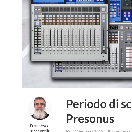
Periodo di sc
Presonus
Francesco
Passarelli
17 Gennaio 2019
Francesco 