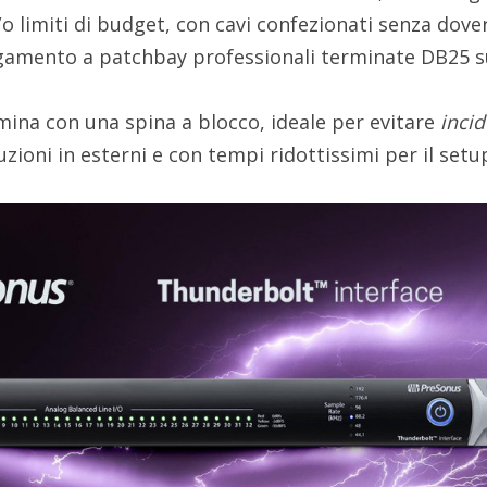
/o limiti di budget, con cavi confezionati senza dove
legamento a patchbay professionali terminate DB25 s
rmina con una spina a blocco, ideale per evitare
incid
ioni in esterni e con tempi ridottissimi per il setu