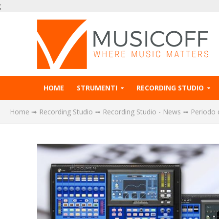
;
HOME
STRUMENTI
RECORDING STUDIO
Home
➟
Recording Studio
➟
Recording Studio - News
➟
Periodo d