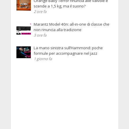
Orange Baby Terror rinuncia alle valvole e
scende a 1,5 kg, ma il suono?
2 ore fa
Marantz Model 40n: all-in-one di classe che
non rinuncia alla tradizione
3 ore fa
La mano sinistra sull’Hammond: poche
formule per accompagnare nel jazz
1 giorno fa