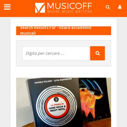
;
Search Results For - lizard accademie
musicali