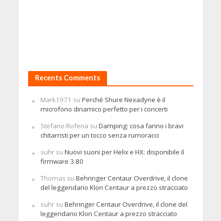
Recents Comments
Mark1971
su
Perché Shure Nexadyne è il
microfono dinamico perfetto per i concerti
Stefano Rofena
su
Damping: cosa fanno i bravi
chitarristi per un tocco senza rumoracci
suhr
su
Nuovi suoni per Helix e HX: disponibile il
firmware 3.80
Thomas
su
Behringer Centaur Overdrive, il clone
del leggendario Klon Centaur a prezzo stracciato
suhr
su
Behringer Centaur Overdrive, il clone del
leggendario Klon Centaur a prezzo stracciato