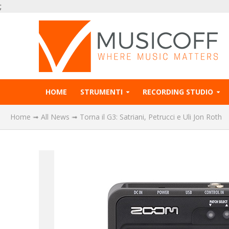
;
HOME
STRUMENTI
RECORDING STUDIO
Home
➟
All News
➟
Torna il G3: Satriani, Petrucci e Uli Jon Roth