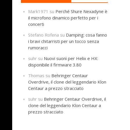
Mark1971
su
Perché Shure Nexadyne è
il microfono dinamico perfetto per i
concerti
Stefano Rofena
su
Damping: cosa fanno
i bravi chitarristi per un tocco senza
rumoracci
suhr
su
Nuovi suoni per Helix e HX:
disponibile il firmware 3.80
Thomas
su
Behringer Centaur
Overdrive, il clone del leggendario Klon
Centaur a prezzo stracciato
suhr
su
Behringer Centaur Overdrive, il
clone del leggendario Klon Centaur a
prezzo stracciato