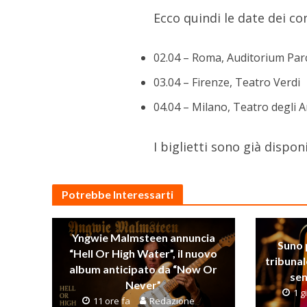
Ecco quindi le date dei con
02.04 – Roma, Auditorium Par
03.04 – Firenze, Teatro Verdi
04.04 – Milano, Teatro degli A
I biglietti sono già dispon
Potrebbe Interessarti
Yngwie Malmsteen annuncia
Suno 
“Hell Or High Water”, il nuovo
tribunal
album anticipato da “Now Or
sen
Never”
1 g
11 ore fa
Redazione