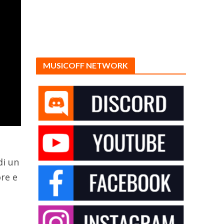
MUSICOFF NETWORK
di un
ore e