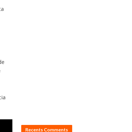
ta
o
de
e
cia
Recents Comments