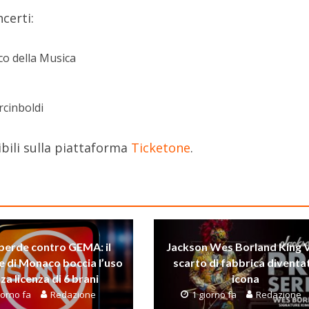
certi:
co della Musica
rcinboldi
ibili sulla piattaforma
Ticketone
.
perde contro GEMA: il
Jackson Wes Borland King V
e di Monaco boccia l’uso
scarto di fabbrica diventa
za licenza di 6 brani
icona
iorno fa
Redazione
1 giorno fa
Redazione