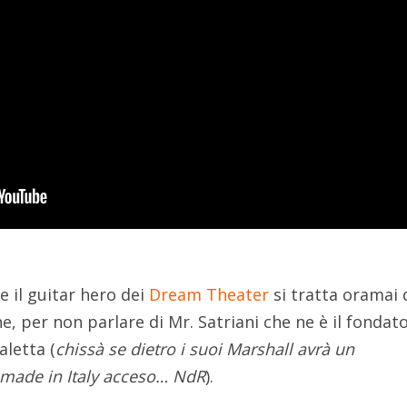
e il guitar hero dei
Dream Theater
si tratta oramai 
e, per non parlare di Mr. Satriani che ne è il fondat
aletta (
chissà se dietro i suoi Marshall avrà un
made in Italy acceso… NdR
).