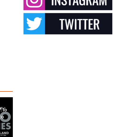
: lo
to