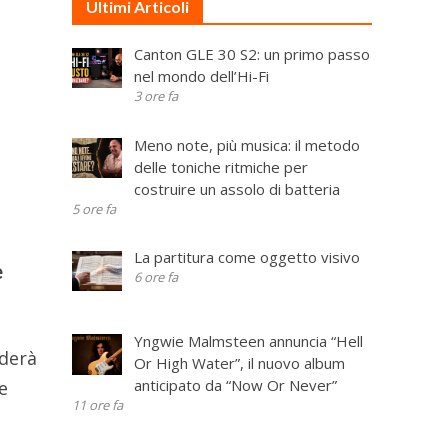
Ultimi Articoli
n
Canton GLE 30 S2: un primo passo
nel mondo dell’Hi-Fi
3 ore fa
Meno note, più musica: il metodo
delle toniche ritmiche per
costruire un assolo di batteria
5 ore fa
La partitura come oggetto visivo
e
6 ore fa
Yngwie Malmsteen annuncia “Hell
oderà
Or High Water”, il nuovo album
anticipato da “Now Or Never”
e
11 ore fa