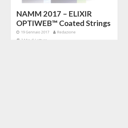
NAMM 2017 – ELIXIR
OPTIWEB™ Coated Strings
19 Gennaio 2017
Redazione
2 Min di Lettura
Facebook
Tweet
Elixir è noto per essere stato il primo
brand a intuire i pregi di una corda
per chitarra protetta da speciali
materiali che ne assicurassero lunga
durata ma che preservassero anche
un suono gradito dai musicisti. Arriva
in questi giorni al NAMM il nuovo set
di corde OPTIWEB™, che porta