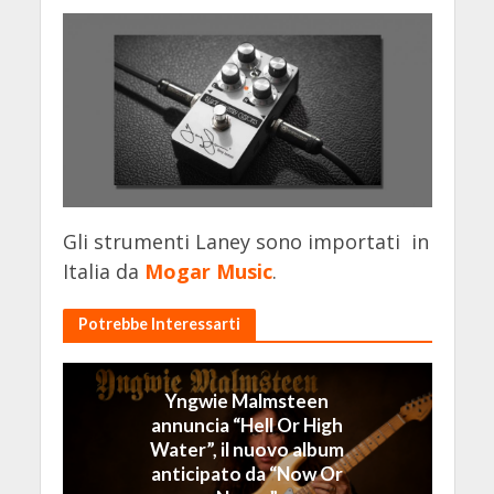
Gli strumenti Laney sono importati in
Italia da
Mogar Music
.
Potrebbe Interessarti
Yngwie Malmsteen
annuncia “Hell Or High
Water”, il nuovo album
anticipato da “Now Or