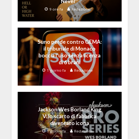
Never”
9 ore fa
Redazione
Suno perde contro GEMA:
il tribunale di Monaco
boccia l’uso senza licenza
di 6 brani
1 giorno fa
Redazione
Jackson Wes Borland King
V: lo scarto di fabbrica
diventato icona
1 giorno fa
Redazione