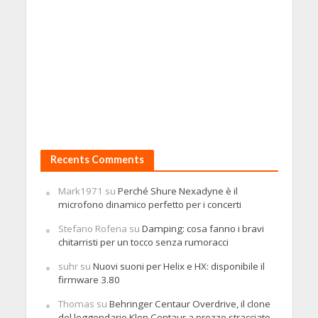
Recents Comments
Mark1971
su
Perché Shure Nexadyne è il
microfono dinamico perfetto per i concerti
Stefano Rofena
su
Damping: cosa fanno i bravi
chitarristi per un tocco senza rumoracci
suhr
su
Nuovi suoni per Helix e HX: disponibile il
firmware 3.80
Thomas
su
Behringer Centaur Overdrive, il clone
del leggendario Klon Centaur a prezzo stracciato