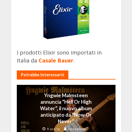
I prodotti Elixir sono importati in
Italia da
Casale Bauer
.
Potrebbe Interessarti
Yngwie Malmsteen
annuncia “Hell Or High
Water”, il nuovo album
anticipato da “Now Or
Never”
9 ore fa
Redazione