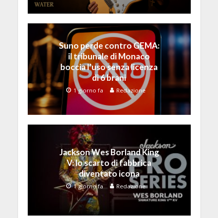
Suno perde contro GEMA:
il tribunale di Monaco
boccia l’uso senza licenza
di 6 brani
1 giorno fa
Redazione
Jackson Wes Borland King
V: lo scarto di fabbrica
diventato icona
1 giorno fa
Redazione