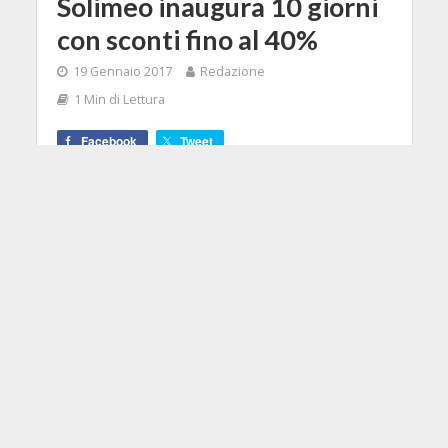
Solimeo inaugura 10 giorni
con sconti fino al 40%
19 Gennaio 2017
Redazione
1 Min di Lettura
Facebook
Tweet
Per dieci giorni Solimeo offre a tutti
la possibilità di portarsi a casa uno
strumento di pregio ad un prezzo da
vero e proprio outlet di strumenti
musicali, con sconti fino al 40%. Gli
strumenti sono sia nuovi che ex
demo e su tutti viene offerta la
garanzia di 3 anni e la spedizione
gratuita.