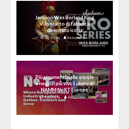
Jackson Wes Borland King
V: lo scarto di fabbrica
diventato icona
22 ore fa
Redazione
Più strumenti nelle scuole
e negozi più vivi: il piano di
NAMM NeXT Europe
5 giorni fa
Redazione