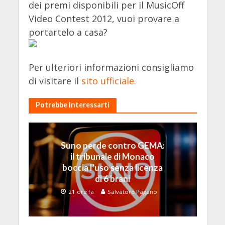
dei premi disponibili per il MusicOff
Video Contest 2012, vuoi provare a
portartelo a casa?
Per ulteriori informazioni consigliamo
di visitare il
sito ufficiale.
Potrebbe Interessarti
Suno perde contro GEMA:
il tribunale di Monaco
boccia l’uso senza licenza
di 6 brani
21 ore fa
Salvatore Pagano