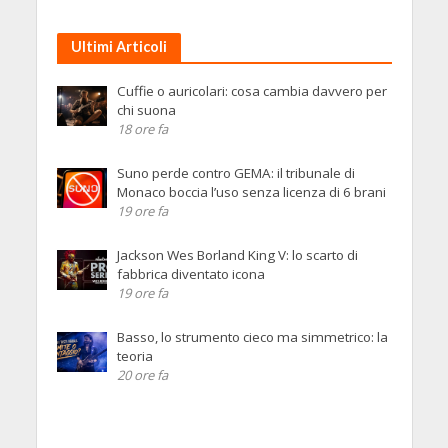
Ultimi Articoli
Cuffie o auricolari: cosa cambia davvero per
chi suona
18 ore fa
Suno perde contro GEMA: il tribunale di
Monaco boccia l’uso senza licenza di 6 brani
19 ore fa
Jackson Wes Borland King V: lo scarto di
fabbrica diventato icona
19 ore fa
Basso, lo strumento cieco ma simmetrico: la
teoria
20 ore fa