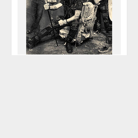
Machine Head “Bloodstone
& Diamonds”
24 Giugno 2015
Francesco Sicheri
2 Min di Lettura
Facebook
Tweet
"Unto The Locust" sembrava aver
messo inspiegabilmente tutti