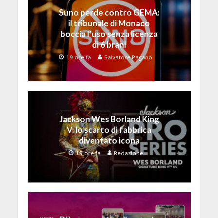
Suno perde contro GEMA:
il tribunale di Monaco
boccia l’uso senza licenza
di 6 brani
19 ore fa
Salvatore Pagano
Jackson Wes Borland King
V: lo scarto di fabbrica
diventato icona
19 ore fa
Redazione