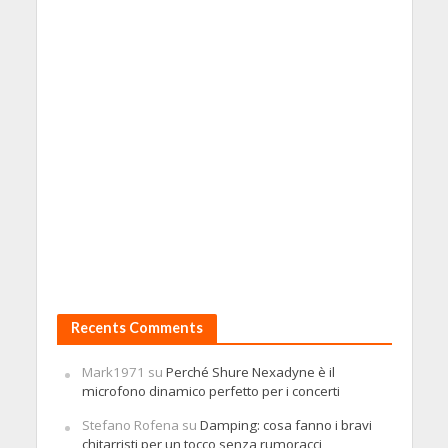
Recents Comments
Mark1971
su
Perché Shure Nexadyne è il
microfono dinamico perfetto per i concerti
Stefano Rofena
su
Damping: cosa fanno i bravi
chitarristi per un tocco senza rumoracci