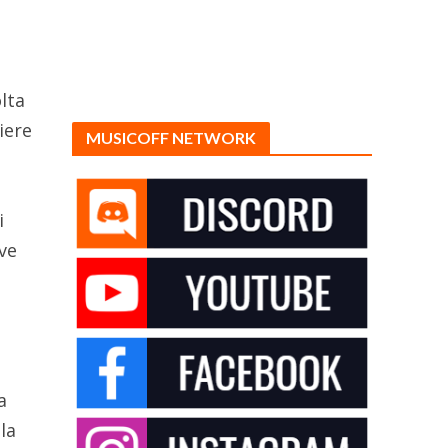
lta
iere
MUSICOFF NETWORK
i
ive
a
la