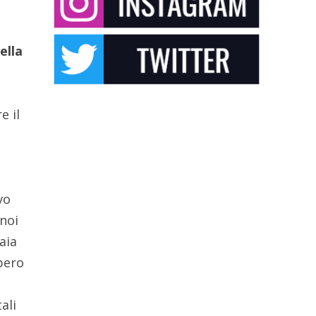
ella
e il
vo
 noi
aia
bbero
ali