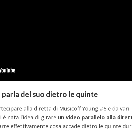
parla del suo dietro le quinte
rtecipare alla diretta di Musicoff Young #6 e da vari
i è nata l’idea di girare
un video parallelo alla diret
arre effettivamente cosa accade dietro le quinte du