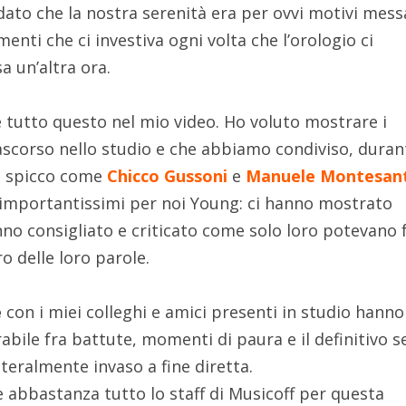
 dato che la nostra serenità era per ovvi motivi mess
enti che ci investiva ogni volta che l’orologio ci
a un’altra ora.
 tutto questo nel mio video. Ho voluto mostrare i
corso nello studio e che abbiamo condiviso, durant
di spicco come
Chicco Gussoni
e
Manuele Montesant
i importantissimi per noi Young: ci hanno mostrato
anno consigliato e criticato come solo loro potevano 
 delle loro parole.
e
con i miei colleghi e amici presenti in studio hanno
abile fra battute, momenti di paura e il definitivo 
tteralmente invaso a fine diretta.
 abbastanza tutto lo staff di Musicoff per questa