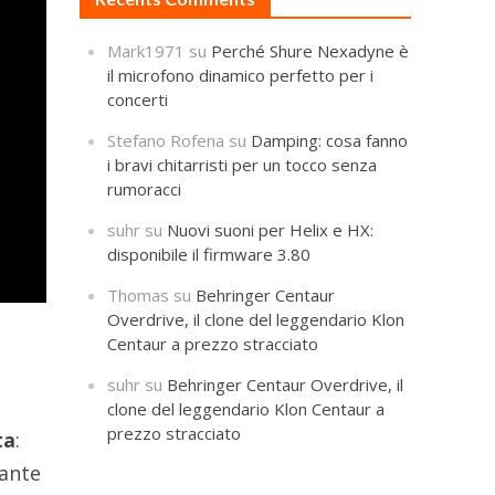
Mark1971
su
Perché Shure Nexadyne è
il microfono dinamico perfetto per i
concerti
Stefano Rofena
su
Damping: cosa fanno
i bravi chitarristi per un tocco senza
rumoracci
suhr
su
Nuovi suoni per Helix e HX:
disponibile il firmware 3.80
Thomas
su
Behringer Centaur
Overdrive, il clone del leggendario Klon
Centaur a prezzo stracciato
suhr
su
Behringer Centaur Overdrive, il
clone del leggendario Klon Centaur a
prezzo stracciato
ta
:
rante