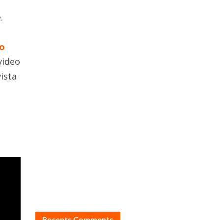
.
o
video
ista
Recents Comments