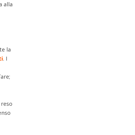
a alla
e la
i
. I
fare;
 reso
senso