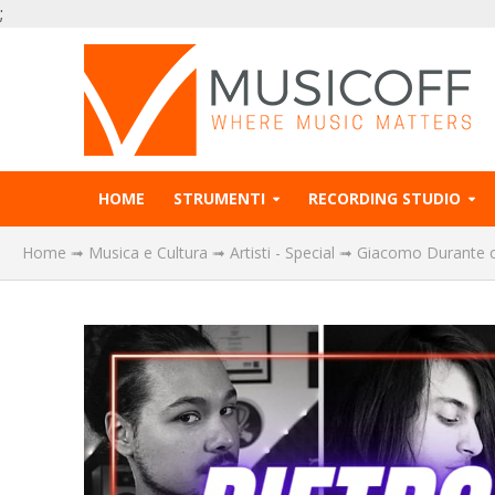
;
HOME
STRUMENTI
RECORDING STUDIO
Home
➟
Musica e Cultura
➟
Artisti - Special
➟
Giacomo Durante ci