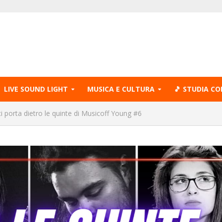
LIVE SOUND LIGHT
MUSICA E CULTURA
🎵 STUDIA CO
 porta dietro le quinte di Musicoff Young #6