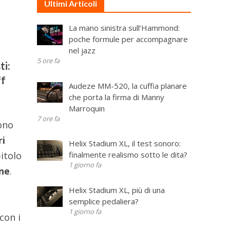
Ultimi Articoli
La mano sinistra sull’Hammond:
poche formule per accompagnare
nel jazz
5 ore fa
ti:
ff
Audeze MM-520, la cuffia planare
che porta la firma di Manny
Marroquin
7 ore fa
ono
ri
Helix Stadium XL, il test sonoro:
finalmente realismo sotto le dita?
itolo
1 giorno fa
one
.
Helix Stadium XL, più di una
semplice pedaliera?
1 giorno fa
con i