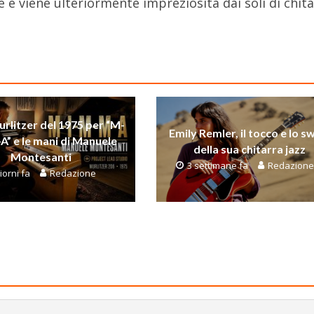
e e viene ulteriormente impreziosita dai soli di chita
rlitzer del 1975 per “M-
Emily Remler, il tocco e lo s
A” e le mani di Manuele
della sua chitarra jazz
Montesanti
3 settimane fa
Redazione
iorni fa
Redazione