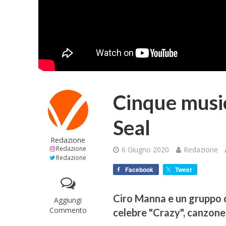
Cinque musici
Seal
Redazione
Redazione
6 Giugno 2020
Redazione
Redazione
Facebook
Tweet
Ciro Manna e un gruppo di
Aggiungi
Commento
celebre "Crazy", canzone 