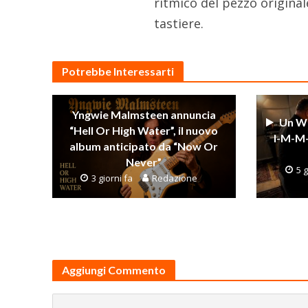
ritmico del pezzo original
tastiere.
Potrebbe Interessarti
Yngwie Malmsteen annuncia
Un Wu
“Hell Or High Water”, il nuovo
I-M-M-
album anticipato da “Now Or
Never”
5 g
3 giorni fa
Redazione
Aggiungi Commento