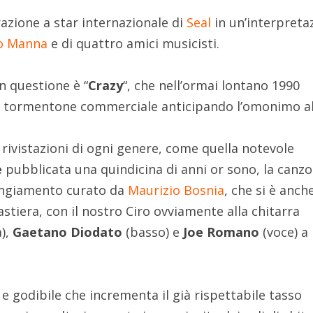
razione a star internazionale di
Seal
in un’interpreta
o Manna
e di quattro amici musicisti.
in questione è “
Crazy
“, che nell’ormai lontano 1990
io tormentone commerciale anticipando l’omonimo 
ivistazioni di ogni genere, come quella notevole
e
pubblicata una quindicina di anni or sono, la canz
angiamento curato da
Maurizio Bosnia
, che si è anch
astiera, con il nostro Ciro ovviamente alla chitarra
a),
Gaetano Diodato
(basso) e
Joe Romano
(voce) a
e godibile che incrementa il già rispettabile tasso