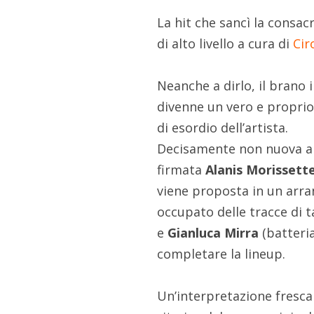
La hit che sancì la consac
di alto livello a cura di
Cir
Neanche a dirlo, il brano 
divenne un vero e propr
di esordio dell’artista.
Decisamente non nuova a r
firmata
Alanis Morissett
viene proposta in un arr
occupato delle tracce di t
e
Gianluca Mirra
(batteri
completare la lineup.
Un’interpretazione fresca 