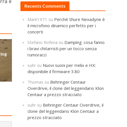
rra e
Recents Comments
Mark1971
su
Perché Shure Nexadyne è
il microfono dinamico perfetto per i
concerti
Stefano Rofena
su
Damping: cosa fanno
i bravi chitarristi per un tocco senza
wing
rumoracci
suhr
su
Nuovi suoni per Helix e HX:
disponibile il firmware 3.80
Thomas
su
Behringer Centaur
Overdrive, il clone del leggendario Klon
Centaur a prezzo stracciato
suhr
su
Behringer Centaur Overdrive, il
clone del leggendario Klon Centaur a
prezzo stracciato