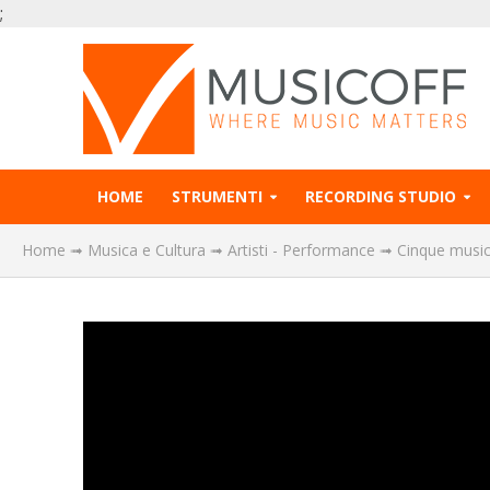
;
HOME
STRUMENTI
RECORDING STUDIO
Home
➟
Musica e Cultura
➟
Artisti - Performance
➟
Cinque musici