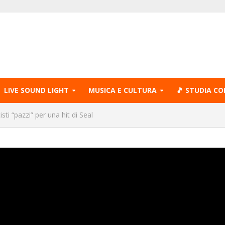
LIVE SOUND LIGHT
MUSICA E CULTURA
🎵 STUDIA CO
sti “pazzi” per una hit di Seal