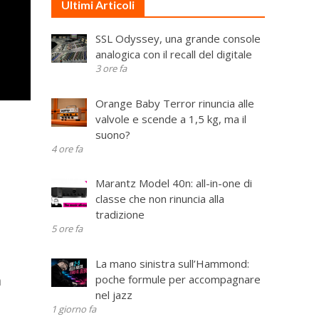
Ultimi Articoli
SSL Odyssey, una grande console
analogica con il recall del digitale
3 ore fa
Orange Baby Terror rinuncia alle
valvole e scende a 1,5 kg, ma il
suono?
4 ore fa
Marantz Model 40n: all-in-one di
classe che non rinuncia alla
tradizione
5 ore fa
La mano sinistra sull’Hammond:
a
poche formule per accompagnare
nel jazz
1 giorno fa