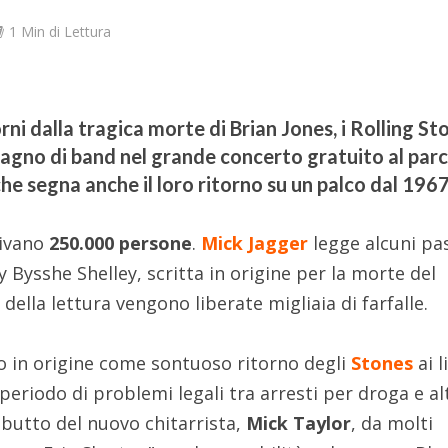
1 Min di Lettura
rni dalla tragica morte di Brian Jones, i Rolling St
pagno di band nel grande concerto gratuito al par
he segna anche il loro ritorno su un palco dal 1967
rivano
250.000 persone
.
Mick Jagger
legge alcuni pa
y Bysshe Shelley, scritta in origine per la morte del
 della lettura vengono liberate migliaia di farfalle.
o in origine come sontuoso ritorno degli
Stones
ai l
eriodo di problemi legali tra arresti per droga e alt
ebutto del nuovo chitarrista,
Mick Taylor
, da molti