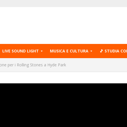
LIVE SOUND LIGHT
MUSICA E CULTURA
🎵 STUDIA CO
one per i Rolling Stones a Hyde Park