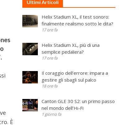
Ultimi Articoli
Helix Stadium XL, il test sonoro:
finalmente realismo sotto le dita?
17 ore fa
ones
Helix Stadium XL, più di una
co
semplice pedaliera?
.
17 ore fa
Il coraggio dell’errore: impara a
ssi
gestire gli sbagli sul palco
18 ore fa
Canton GLE 30 S2: un primo passo
nel mondo dell’Hi-Fi
ive
1 giorno fa
ro. È