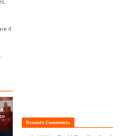
es,
re il
i
 e
lco
Recents Comments