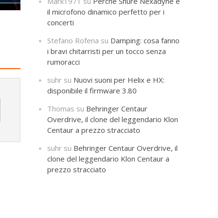
Mark1971
su
Perché Shure Nexadyne è
il microfono dinamico perfetto per i
concerti
Stefano Rofena
su
Damping: cosa fanno
i bravi chitarristi per un tocco senza
rumoracci
suhr
su
Nuovi suoni per Helix e HX:
disponibile il firmware 3.80
Thomas
su
Behringer Centaur
Overdrive, il clone del leggendario Klon
Centaur a prezzo stracciato
suhr
su
Behringer Centaur Overdrive, il
clone del leggendario Klon Centaur a
prezzo stracciato