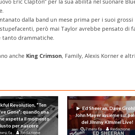
nuovo Eric Clapton” per la sua abilità nel suonare Blu
e.
ontanato dalla band un mese prima per i suoi grossi
stupefacenti, però mai Taylor avrebbe pensato di fa
ze tanto drammatiche.
nano anche
King Crimson
, Family, Alexis Korner e altr
kful Revolution, “Ten
Ed Sheeran, Dave Grohl
’ve Gone”: quando una
John Mayer insieme sul pa
ne aspetta il momento
del Jimmy Kimmel Live!
iusto per nascere
7 mesi fa
Redazione
mesi fa
Redazione