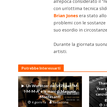
all’epoca considerato il “
con un’ottima tecnica slid
Brian Jones
era stato all
problemi con le sostanze 
suo esordio in circostan
Durante la giornata suo
artisti.
Potrebbe Interessarti
Than
Un Wurlitzer del 1975 per “M-
Years
I-M-M-A” e le mani di Manuele
canzo
Montesanti
g
4 giorni fa
Redazione
3 