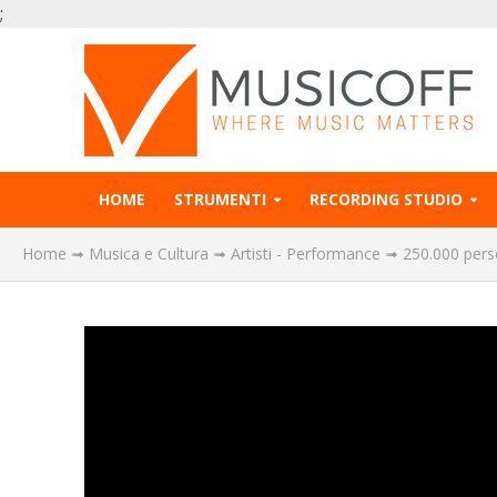
;
HOME
STRUMENTI
RECORDING STUDIO
Home
➟
Musica e Cultura
➟
Artisti - Performance
➟
250.000 pers