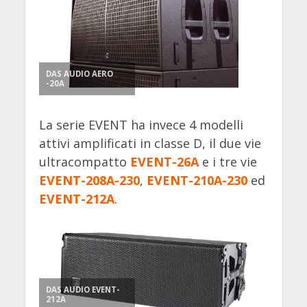
DAS AUDIO AERO
-20A
La serie EVENT ha invece 4 modelli
attivi amplificati in classe D, il due vie
ultracompatto
EVENT-26A
e i tre vie
EVENT-208A-230
,
EVENT-210A-230
ed
EVENT-212A
.
DAS AUDIO EVENT-
212A