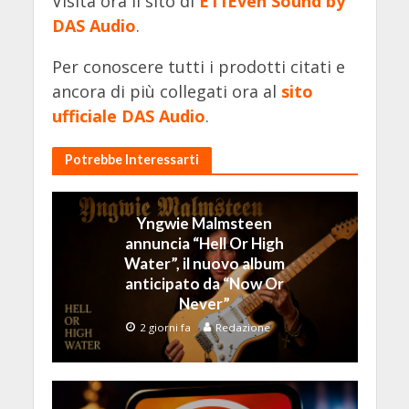
Visita ora il sito di
E11Even Sound by
DAS Audio
.
Per conoscere tutti i prodotti citati e
ancora di più collegati ora al
sito
ufficiale DAS Audio
.
Potrebbe Interessarti
Yngwie Malmsteen
annuncia “Hell Or High
Water”, il nuovo album
anticipato da “Now Or
Never”
2 giorni fa
Redazione