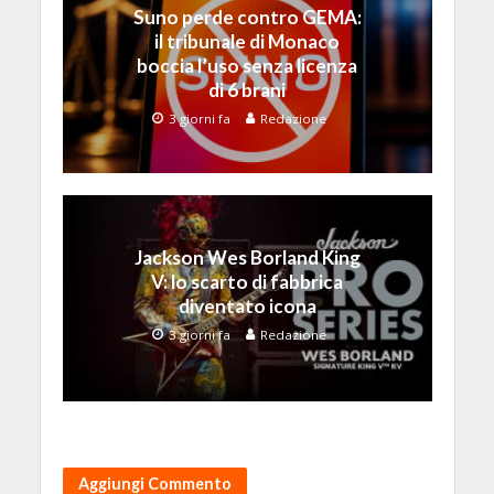
Suno perde contro GEMA:
il tribunale di Monaco
boccia l’uso senza licenza
di 6 brani
3 giorni fa
Redazione
Jackson Wes Borland King
V: lo scarto di fabbrica
diventato icona
3 giorni fa
Redazione
Aggiungi Commento