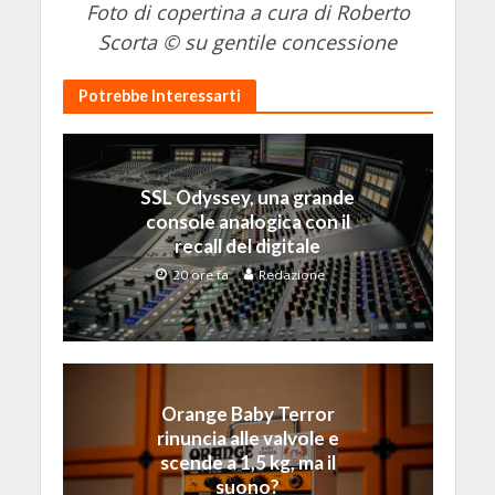
Foto di copertina a cura di Roberto
Scorta © su gentile concessione
Potrebbe Interessarti
SSL Odyssey, una grande
console analogica con il
recall del digitale
20 ore fa
Redazione
Orange Baby Terror
rinuncia alle valvole e
scende a 1,5 kg, ma il
suono?