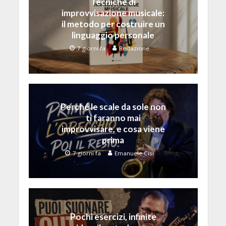
Tecniche di
improvvisazione musicale:
il metodo per costruire un
linguaggio personale
7 giorni fa
Redazione
Perché le scale da sole non
ti faranno mai
improvvisare, e cosa viene
prima
7 giorni fa
Emanuele Cisi
Pochi esercizi, infinite