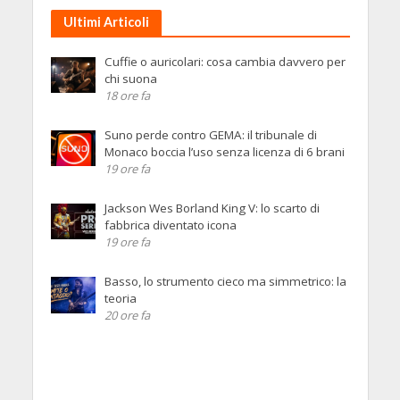
Ultimi Articoli
Cuffie o auricolari: cosa cambia davvero per
chi suona
18 ore fa
Suno perde contro GEMA: il tribunale di
Monaco boccia l’uso senza licenza di 6 brani
19 ore fa
Jackson Wes Borland King V: lo scarto di
fabbrica diventato icona
19 ore fa
Basso, lo strumento cieco ma simmetrico: la
teoria
20 ore fa