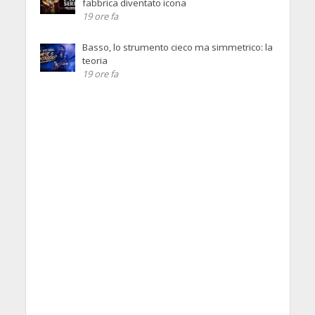
fabbrica diventato icona
19 ore fa
Basso, lo strumento cieco ma simmetrico: la
teoria
19 ore fa