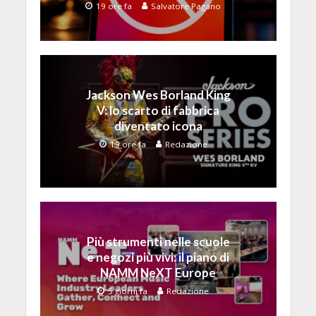
19 ore fa
Salvatore Pagano
Jackson Wes Borland King
V: lo scarto di fabbrica
diventato icona
19 ore fa
Redazione
Più strumenti nelle scuole
e negozi più vivi: il piano di
NAMM NeXT Europe
5 giorni fa
Redazione