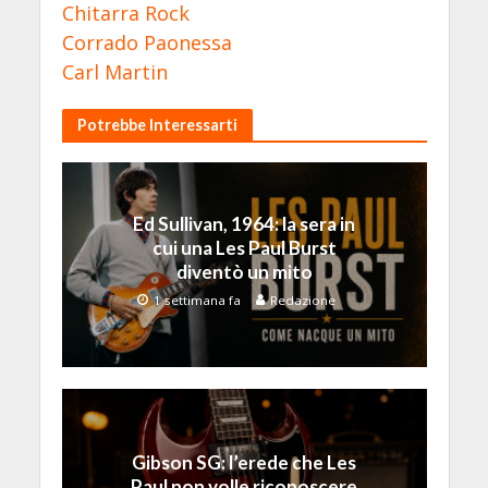
Chitarra Rock
Corrado Paonessa
Carl Martin
Potrebbe Interessarti
Ed Sullivan, 1964: la sera in
cui una Les Paul Burst
diventò un mito
1 settimana fa
Redazione
Gibson SG: l’erede che Les
Paul non volle riconoscere