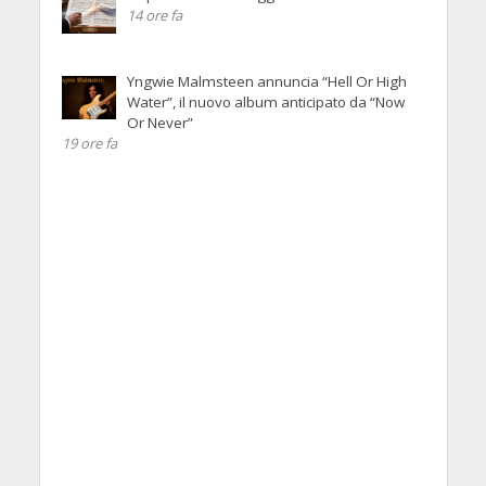
14 ore fa
Yngwie Malmsteen annuncia “Hell Or High
Water”, il nuovo album anticipato da “Now
Or Never”
19 ore fa