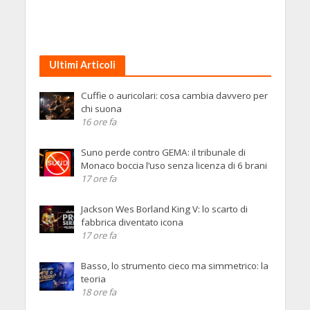
Ultimi Articoli
Cuffie o auricolari: cosa cambia davvero per
chi suona
16 ore fa
Suno perde contro GEMA: il tribunale di
Monaco boccia l’uso senza licenza di 6 brani
17 ore fa
Jackson Wes Borland King V: lo scarto di
fabbrica diventato icona
17 ore fa
Basso, lo strumento cieco ma simmetrico: la
teoria
18 ore fa