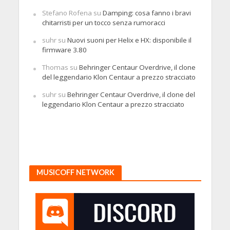
Stefano Rofena
su
Damping: cosa fanno i bravi
chitarristi per un tocco senza rumoracci
suhr
su
Nuovi suoni per Helix e HX: disponibile il
firmware 3.80
Thomas
su
Behringer Centaur Overdrive, il clone
del leggendario Klon Centaur a prezzo stracciato
suhr
su
Behringer Centaur Overdrive, il clone del
leggendario Klon Centaur a prezzo stracciato
MUSICOFF NETWORK