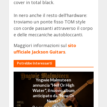
cover in total black.
In nero anche il resto dell’hardware:
troviamo un ponte fisso TOM style
con corde passanti attraverso il corpo
e delle meccaniche autobloccanti.
Maggiori informazioni sul
sito
ufficiale Jackson Guitars
.
Potrebbe Interessarti
Yngwie Malmsteen
annuncia “Hell Or High
Water”, il nuovo album
anticipato da “Now Or
Never”