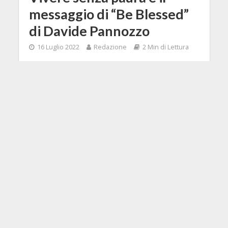
messaggio di “Be Blessed”
di Davide Pannozzo
16 Luglio 2022
Redazione
2 Min di Lettura
Facebook
Tweet
Davide Pannozzo ha appena
pubblicato un nuovo singolo dal
titolo "Be Blessed", una delicata ed
emozionante ballata.