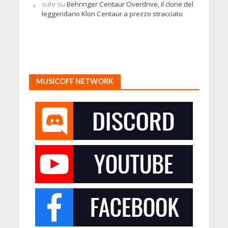
suhr
su
Behringer Centaur Overdrive, il clone del
leggendario Klon Centaur a prezzo stracciato
MUSICOFF NETWORK