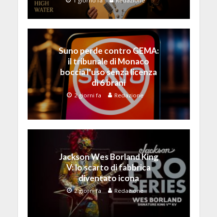
1 giorno fa
Redazione
Suno perde contro GEMA:
il tribunale di Monaco
boccia l’uso senza licenza
di 6 brani
2 giorni fa
Redazione
Jackson Wes Borland King
V: lo scarto di fabbrica
diventato icona
2 giorni fa
Redazione