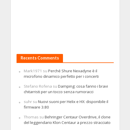
Recents Comments
Mark1971
su
Perché Shure Nexadyne è il
microfono dinamico perfetto per i concerti
Stefano Rofena
su
Damping: cosa fanno i bravi
chitarristi per un tocco senza rumoracci
suhr
su
Nuovi suoni per Helix e HX: disponibile il
firmware 3.80
Thomas
su
Behringer Centaur Overdrive, il clone
del leggendario Klon Centaur a prezzo stracciato